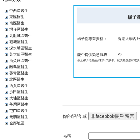
中西區醫生
楊子衛 
東區醫生
南區醫生
灣仔區醫生
九龍城區醫生
楊子衛專業資格：
香港大學內外
觀塘區醫生
深水埗區醫生
黃大仙區醫生
能否提供緊急服務：
否
油尖旺區醫生
以上楊子衛醫生資料只作參考。就診前應先致電診
離島區醫生
葵青區醫生
北區醫生
西頁區醫生
沙田區醫生
大埔區醫生
荃灣區醫生
屯門區醫生
你的評語 或
元朗區醫生
全部地區
名稱