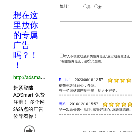
性別：
男
女
本人不欲收取最新的優惠資訊^及定期會員通訊
按此
^有關優惠資訊，請
查閱。
Rechal
2023/06/18 12:57
楊醫生診証細心，多謝。
有一坐窗姑娘態度串嘴，病人不好受。
馬'S
2016/12/16 15:57
第一次給楊醫生診証. 感覺好細心, 及詳細講解. 