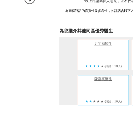
*以上評論屬個人意見，並不代
為確保評語的真實性及參考性，如評語含以下
為您推介其他同區優秀醫生
尹宇瀚醫生
★
★
★
★
★
(評論：18人)
陳嘉亮醫生
★
★
★
★
★
(評論：16人)