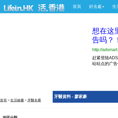
首頁
好去處
生
牙醫資料 - 廖家豪
首頁
生活秘書
牙醫名冊
>
>
地區分類