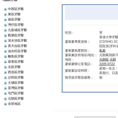
中西區牙醫
東區牙醫
南區牙醫
灣仔區牙醫
九龍城區牙醫
性別：
男
觀塘區牙醫
香港大學牙醫學
深水埗區牙醫
廖家豪專業資格：
(CDSHK) 
黃大仙區牙醫
院院員(牙科
廖家豪執業類別：
私家
油尖旺區牙醫
廖家豪診所地址/地址：
元朗鳳翔路7
離島區牙醫
地區：
元朗區
元朗‎
葵青區牙醫
廖家豪辦公室電話：
2205 0722
北區牙醫
星期一至五：09
廖家豪診症時間：
西頁區牙醫
星期六、日及公
沙田區牙醫
能否提供緊急服務：
能
大埔區牙醫
荃灣區牙醫
屯門區牙醫
元朗區牙醫
全部地區