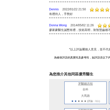
Dennis
2022/01/22 21:50
有禮待人，手勢好
Donna Wong
2014/05/02 11:26
廖家豪醫生誠懇有禮，技術高明，剝智慧齒都
*以上評論屬個人意見，並不代
為確保評語的真實性及參考性，如評語含以下
為您推介其他同區優秀醫生
牙醫鍾志恒
全科
大馬路
★
★
★
★
★
(評論：3人)