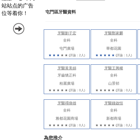
屯門區牙醫資料
牙醫劉子宏
牙醫鄭家麟
全科
全科
屯門廣場
華都花園
★
★
★
★
★
(評論：2人)
★
★
★
★
★
(評論：1人)
牙醫黃美娟
牙醫王興權
牙齒矯正科
全科
柏麗廣場
山景邨
★
★
★
★
★
(評論：0人)
★
★
★
★
★
(評論：0人)
牙醫禤偉雄
牙醫鍾啟恒
全科
全科
雅都花園商場
新都商場
★
★
★
★
★
(評論：0人)
★
★
★
★
★
(評論：0人)
為您推介