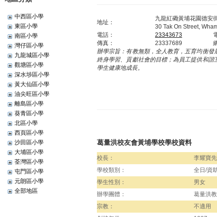
中西區小學
九龍紅磡黃埔花園德安街
地址：
東區小學
30 Tak On Street, Wh
電話：
23343673
南區小學
傳真：
23337689
灣仔區小學
辦學宗旨：
有教無類，全人教育，五育均衡發
九龍城區小學
終身學習、貢獻社會的目標；為員工提供和諧
觀塘區小學
學生健康地成長。
深水埗區小學
黃大仙區小學
油尖旺區小學
離島區小學
葵青區小學
北區小學
西頁區小學
葛量洪校友會黃埔學校學校資料
沙田區小學
大埔區小學
校長：
李耀寶先
荃灣區小學
學校類別：
全日/資
屯門區小學
元朗區小學
學生性別：
男女
全部地區
辦學團體：
葛量洪教
宗教：
不適用