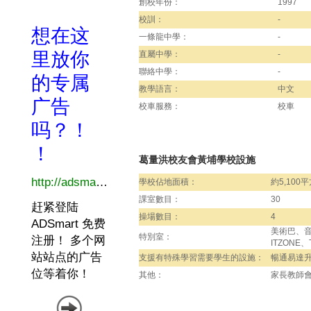
創校年份：
1997
校訓：
-
一條龍中學：
-
直屬中學：
-
聯絡中學：
-
教學語言：
中文
校車服務：
校車
葛量洪校友會黃埔學校設施
學校佔地面積：
約5,100
課室數目：
30
操場數目：
4
美術巴、
特別室：
ITZONE
支援有特殊學習需要學生的設施：
暢通易達
其他：
家長教師