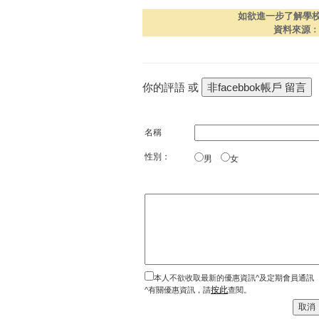
如欲進一步了解學
資料來源
你的評語 或
名稱
性別：
男
女
本人不欲收取最新的優惠資訊^及定期會員通訊
按此
^有關優惠資訊，請
查閱。