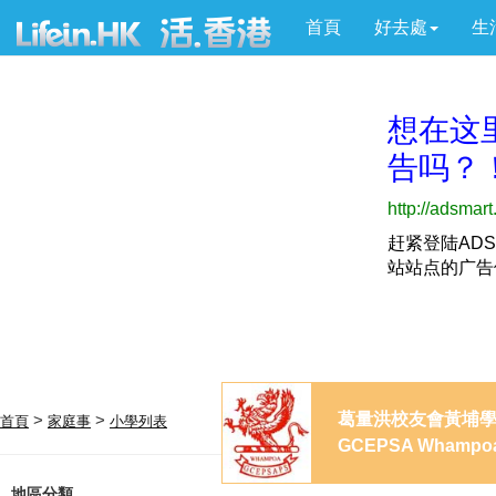
首頁
好去處
生
葛量洪校友會黃埔
>
>
首頁
家庭事
小學列表
GCEPSA Whampoa 
地區分類