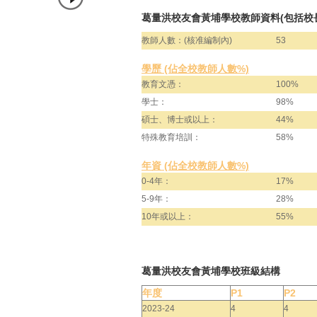
葛量洪校友會黃埔學校教師資料(包括校
教師人數：(核准編制內)
53
學歷 (佔全校教師人數%)
教育文憑：
100%
學士：
98%
碩士、博士或以上：
44%
特殊教育培訓：
58%
年資 (佔全校教師人數%)
0-4年：
17%
5-9年：
28%
10年或以上：
55%
葛量洪校友會黃埔學校班級結構
年度
P1
P2
2023-24
4
4