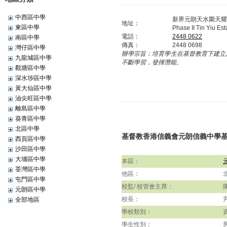
中西區中學
新界元朗天水圍天耀
地址：
東區中學
Phase II Tin Yiu Es
電話：
2448 0622
南區中學
傳真：
2448 0698
灣仔區中學
辦學宗旨：
培育學生在基督教育下建立
九龍城區中學
不斷學習，發揮潛能。
觀塘區中學
深水埗區中學
黃大仙區中學
油尖旺區中學
離島區中學
葵青區中學
北區中學
基督教香港信義會元朗信義中學
西頁區中學
沙田區中學
大埔區中學
本區：
荃灣區中學
他區：
屯門區中學
校監/ 校管會主席：
元朗區中學
校長：
全部地區
學校類別：
學生性別：