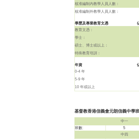
核准編制內教學人員人數：
核准編制外教學人員人數：
學歷及專業教育文憑
教育文憑：
學士：
碩士、博士或以上：
特殊教育培訓：
年資
0-4 年
5-9 年
10 年或以上
基督教香港信義會元朗信義中學班級結
中一
班數:
5
中四