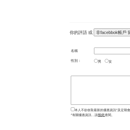
你的評語 或
名稱
性別：
男
女
本人不欲收取最新的優惠資訊^及定期
按此
^有關優惠資訊，請
查閱。