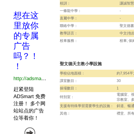
校訓：
謙誠智慧
一條龍中學：
-
直屬中學：
-
聯絡中學：
聖文德書
教學語言：
中文(包括
校車服務：
校車; 保
聖文德天主教小學設施
學校佔地面積：
約7,954
課室數目：
30
操場數目：
1
電腦室、
特別室：
宗教室、
支援有特殊學習需要學生的設施：
斜道、暢
其他：
禮堂、所