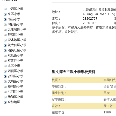
中西區小學
九龍鑽石山鳳德邨鳳禮
地址：
東區小學
4 Fung Lai Road, Fung 
電話：
23202727
南區小學
傳真：
23201000
灣仔區小學
辦學宗旨：
本校為天主教學校，貫徹方濟會的
九龍城區小學
習態度，達於智慧。
觀塘區小學
深水埗區小學
黃大仙區小學
油尖旺區小學
離島區小學
葵青區小學
北區小學
西頁區小學
聖文德天主教小學學校資料
沙田區小學
校長：
李國釗先
大埔區小學
荃灣區小學
學校類別：
全日/資
屯門區小學
學生性別：
男女
元朗區小學
辦學團體：
香港天主
全部地區
宗教：
天主教
創校年份：
1966