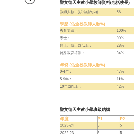
聖文德天主教小學教師資料(包括校長)
教師人數：(核准編制內)
56
學歷 (佔全校教師人數%)
教育文憑：
100%
學士：
99%
碩士、博士或以上：
28%
特殊教育培訓：
34%
年資 (佔全校教師人數%)
0-4年：
47%
5-9年：
11%
10年或以上：
42%
聖文德天主教小學班級結構
年度
P1
P2
2023-24
5
5
2022-23
5
5