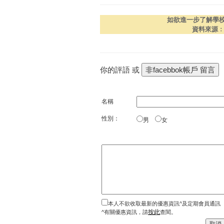
如欲進一步了解學
資料來源
你的評語 或
名稱
性別：
男
女
本人不欲收取最新的優惠資訊^及定期會員通訊
按此
^有關優惠資訊，請
查閱。