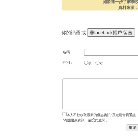
如欲進一步了解學
資料來源
你的評語 或
名稱
性別：
男
女
本人不欲收取最新的優惠資訊^及定期會員通訊
按此
^有關優惠資訊，請
查閱。