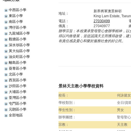
中西區小學
新界將軍澳景林邨
地址：
東區小學
King Lam Estate, Tseun
電話：
27030499
南區小學
傳真：
27040977
灣仔區小學
辦學宗旨：
本校秉承聖母聖心會辦學精神，以
九龍城區小學
得以均衡發展，並從認識天主而獲得啟發，建
觀塘區小學
有責任感及愛心和樂於服務社會的好公民。
深水埗區小學
黃大仙區小學
油尖旺區小學
離島區小學
葵青區小學
北區小學
西頁區小學
景林天主教小學學校資料
沙田區小學
大埔區小學
校長：
何詠懿女
荃灣區小學
學校類別：
全日/資
屯門區小學
元朗區小學
學生性別：
男女
全部地區
辦學團體：
聖母聖心
宗教：
天主教