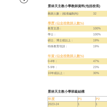
景林天主教小學教師資料(包括校長)
教師人數：(核准編制內)
32
學歷 (佔全校教師人數%)
教育文憑：
100%
學士：
100%
碩士、博士或以上：
19%
特殊教育培訓：
19%
年資 (佔全校教師人數%)
0-4年：
47%
5-9年：
23%
10年或以上：
30%
景林天主教小學班級結構
年度
P1
P2
2023-24
1
1