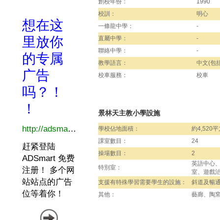
創校年份：
1990
校訓：
明心
一條龍中學：
-
直屬中學：
-
聯絡中學：
-
教學語言：
中文(包括
校車服務：
校車
景林天主教小學設施
學校佔地面積：
約4,520
課室數目：
24
操場數目：
2
英語中心、
特別室：
室、遊戲
支援有特殊學習需要學生的設施：
斜道及暢
其他：
藝廊、陶