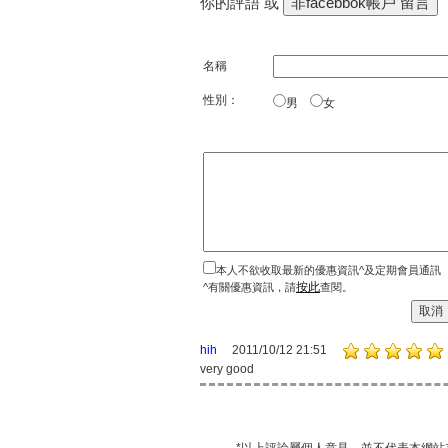
你的評語 或
名稱
性別：
男
女
本人不欲收取最新的優惠資訊^及定期會員通訊
按此
^有關優惠資訊，請
查閱。
hih
2011/10/12 21:51
very good