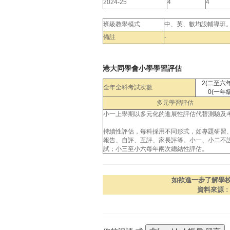
2024-25
4
4
班級教學模式
中、英、數均設輔導班
備註
-
港大同學會小學學習評估
2(二至六
全年全科考試次數
0(一年級
多元學習評估
小一上學期以多元化的進展性評估代替測驗及
持續性評估，每科採用不同形式，如專題研習
報告、自評、互評、家長評等。小一、小二不
試；小三至小六每年兩次總結性評估。
如欲進一步了解學
資料來源