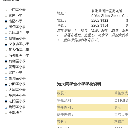
中西區小學
香港柴灣怡盛街九號
地址：
東區小學
9 Yee Shing Street, C
電話：
2202 3922
南區小學
傳真：
2202 3914
灣仔區小學
辦學宗旨：
1. 培育「活潑、好學、思辨、創
九龍城區小學
2. 發展有理想、富愛心、高水平、具創意的
觀塘區小學
3. 提供優質的新教育模式。
深水埗區小學
黃大仙區小學
油尖旺區小學
離島區小學
葵青區小學
北區小學
西頁區小學
港大同學會小學學校資料
沙田區小學
大埔區小學
校長：
黃衛宗先
荃灣區小學
學校類別：
全日/直
屯門區小學
元朗區小學
學生性別：
男女
全部地區
辦學團體：
香港大學
宗教：
不適用