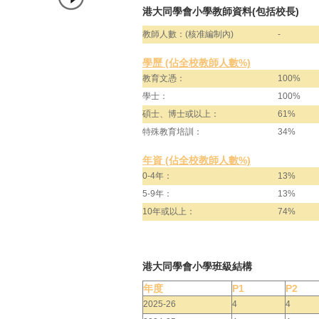
港大同學會小學教師資料(包括校長)
教師人數：(核准編制內)
-
學歷 (佔全校教師人數%)
教育文憑：
100%
學士：
100%
碩士、博士或以上：
61%
特殊教育培訓：
34%
年資 (佔全校教師人數%)
0-4年：
13%
5-9年：
13%
10年或以上：
74%
港大同學會小學班級結構
年度
P1
P2
2025-26
4
4