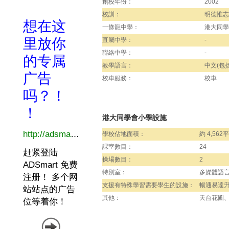
創校年份：
2002
校訓：
明德惟志
一條龍中學：
港大同學
直屬中學：
-
聯絡中學：
-
教學語言：
中文(包括
校車服務：
校車
港大同學會小學設施
學校佔地面積：
約 4,562
課室數目：
24
操場數目：
2
特別室：
多媒體語
支援有特殊學習需要學生的設施：
暢通易達
其他：
天台花圃