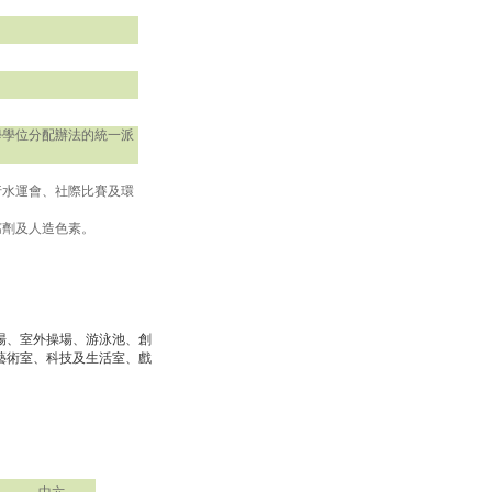
學學位分配辦法的統一派
行水運會、社際比賽及環
腐劑及人造色素。
場、室外操場、游泳池、創
藝術室、科技及生活室、戲