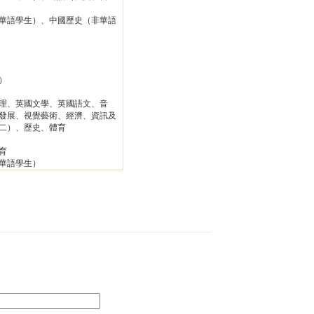
華語學生）、中國歷史（非華語
）
理、英國文學、英國語文、音
發展、視覺藝術、經濟、資訊及
二）、歷史、體育
育
華語學生）