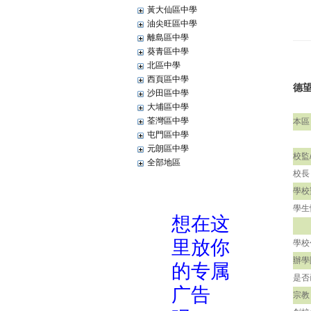
黃大仙區中學
油尖旺區中學
離島區中學
葵青區中學
北區中學
西頁區中學
德
沙田區中學
大埔區中學
荃灣區中學
本區
屯門區中學
元朗區中學
校監
全部地區
校長
學校
學生
學校
辦學
是否
宗教