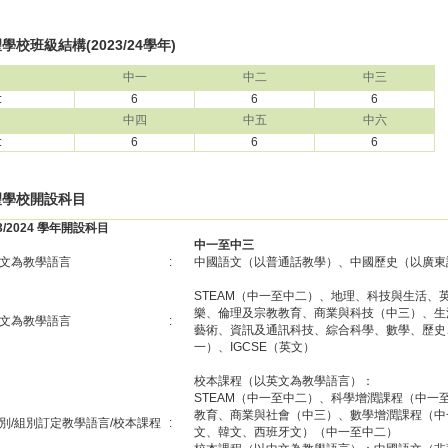
學校班級結構(2023/24學年)
中一
中二
中三
:
6
6
6
中四
中五
中六
:
6
6
6
望學校開設科目
23/2024 學年開設科目
中一至中三
文為教學語言
:
中國語文（以普通話教學）、中國歷史（以廣東
STEAM（中一至中二）、地理、科技與生活、
樂、倫理及宗教教育、商業與科技（中三）、生
文為教學語言
:
藝術、資訊及通訊科技、綜合科學、數學、歷史
一）、IGCSE（英文）
校本課程（以英文為教學語言）：
STEAM（中一至中二）、科學增潤課程（中一
教育、商業與社會（中三）、數學增潤課程（中
別/組別訂定教學語言/校本課程
:
文、韓文、西班牙文）（中一至中二）