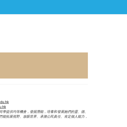
du.hk
u.hk
同學提供均等機會，發掘潛能，培養和發展她們的靈、德、
們能拓展視野、放眼世界、承擔公民責任、肯定個人能力，