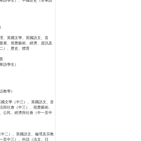
華語學生）、中國歷史（非華語
）
理、英國文學、英國語文、音
發展、視覺藝術、經濟、資訊及
二）、歷史、體育
育
華語學生）
話教學）
英國文學（中三）、英國語文、音
活與社會（中三）、視覺藝術、
、公民、經濟與社會（中一至中
至中二）、英國語文、倫理及宗教
一至中三）、外語（法文、日