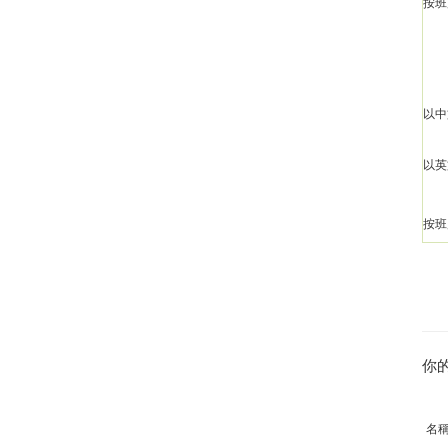
按班
以中
以英
按班
你
名