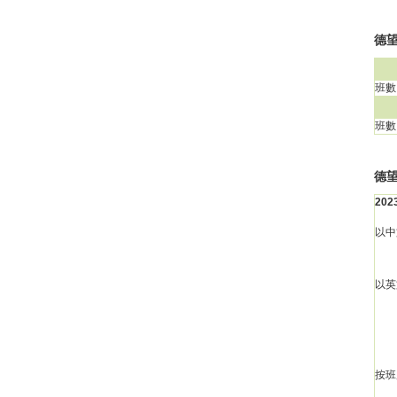
德望
班數
班數
德
20
以中
以英
按班