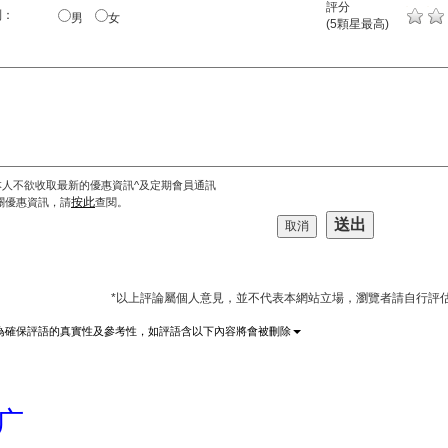
評分
別：
男
女
(5顆星最高)
本人不欲收取最新的優惠資訊^及定期會員通訊
按此
關優惠資訊，請
查閱。
*以上評論屬個人意見，並不代表本網站立場，瀏覽者請自行評
為確保評語的真實性及參考性，如評語含以下內容將會被刪除