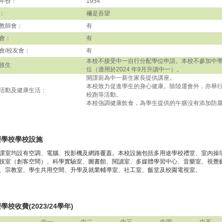
年份：
1954
：
禰是吾望
教師會：
有
會：
有
會/校友會：
有
本校不接受中一自行分配學位申請。本校不參加中
收生
位（適用於2024 年9月升讀中一）。
開課前為中一新生家長提供講座。
本校致力促進學生的身心健康。除陸運會外，亦舉
活動及健康生活：
校跑等活動。
本校強調健康飲食，為學生提供的午膳沒有添加防
望學校學校設施
課室均設有空調、電腦、投影機及網路覆蓋。本校設施包括多用途學校禮堂、室內操
技室（創客空間）、科學實驗室、圖書館、閱讀室、多媒體學習中心、音樂室、視覺
、宗教室、學生共用空間、升學及就業輔導室、社工室、飯堂及校園電視室。
學校收費(2023/24學年)