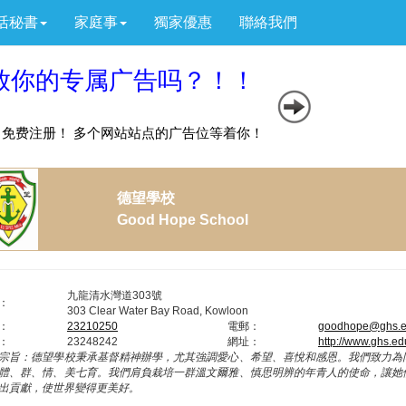
活秘書
家庭事
獨家優惠
聯絡我們
德望學校
Good Hope School
九龍清水灣道303號
：
303 Clear Water Bay Road, Kowloon
：
23210250
電郵：
goodhope@ghs.e
：
23248242
網址：
http://www.ghs.ed
宗旨：
德望學校秉承基督精神辦學，尤其強調愛心、希望、喜悅和感恩。我們致力為
體、群、情、美七育。我們肩負栽培一群溫文爾雅、慎思明辨的年青人的使命，讓她
出貢獻，使世界變得更美好。