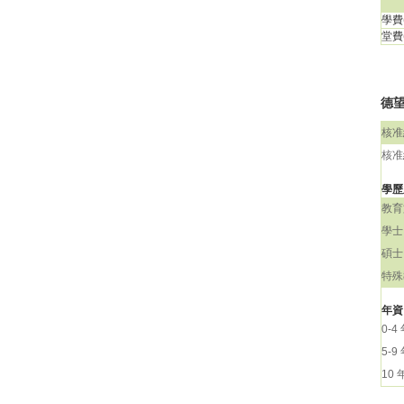
學費(
堂費(
德望
核准
核准
學歷
教育
學士
碩士
特殊
年資
0-4
5-9
10