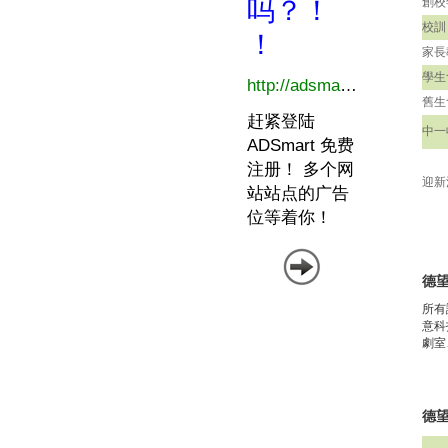
創校
校訓
家長
學生
舊生
中一
迎新
德
所有
意科
劇室
德望