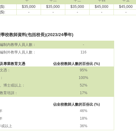
中一
中二
中三
中四
中五
$):
$35,000
$35,000
$35,000
$45,000
$45,000
$):
-
-
-
-
-
學校教師資料(包括校長)(2023/24學年)
編制內教學人員人數：
-
編制外教學人員人數：
116
及專業教育文憑
佔全校教師人數的百份比 (%)
文憑：
95%
：
100%
、博士或以上：
52%
教育培訓：
17%
佔全校教師人數的百份比 (%)
 年
46%
 年
18%
 年或以上
36%