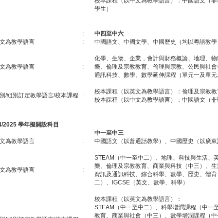
校本課程（以中文為教學語言）：中國語文（非
學生）
:
中四至中六
文為教學語言
:
中國語文、中國文學、中國歷史（均以粵語教學
化學、生物、企業，會計與財務概論、地理、物
文為教學語言
:
樂、倫理及宗教教育、倫理與宗教、公民與社會
通訊科技、數學、數學延伸課程（單元一及單元
校本課程（以英文為教學語言）：倫理及宗教教
別/組別訂定教學語言/校本課程
:
校本課程（以中文為教學語言）：中國語文（非
24/2025 學年擬開設科目
中一至中三
文為教學語言
:
中國語文（以普通話教學）、中國歷史（以廣東
STEAM（中一至中二）、地理、科技與生活、
樂、倫理及宗教教育、商業與科技（中三）、生
文為教學語言
:
資訊及通訊科技、綜合科學、數學、歷史、體育
二）、IGCSE（英文、數學、科學）
校本課程（以英文為教學語言）：
STEAM（中一至中二）、科學增潤課程（中一
教育、商業與社會（中三）、數學增潤課程（中