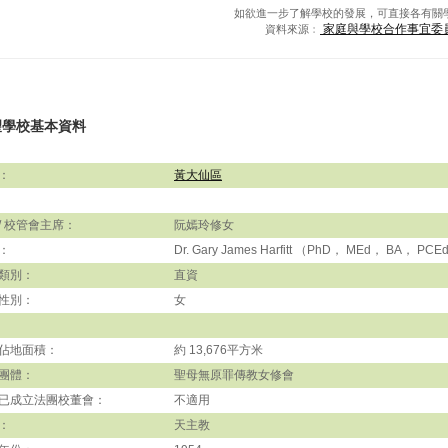
如欲進一步了解學校的發展，可直接各有關
家庭與學校合作事宜委
資料來源﹕
望學校基本資料
：
黃大仙區
/ 校管會主席：
阮嫣玲修女
：
Dr. Gary James Harfitt （PhD， MEd， BA， PCE
類別：
直資
性別：
女
佔地面積：
約 13,676平方米
團體：
聖母無原罪傳教女修會
已成立法團校董會：
不適用
：
天主教