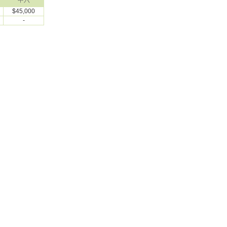
中六
$45,000
-