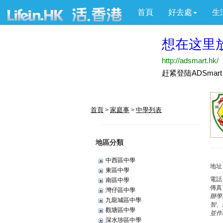
首頁
好去處
生
首頁
家庭事
中學列表
>
>
地區分類
中西區中學
地址
東區中學
電話
南區中學
傳真
灣仔區中學
辦學
九龍城區中學
智、
觀塘區中學
並作
深水埗區中學