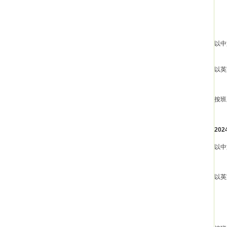
以中
以英
按班
20
以中
以英