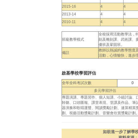
2015-16
4
4
2013-14
4
4
2010-11
4
4
全校採用活動教學法，特
班級教學模式
刻及雕刻課、武術課、
優班及鞏固班。
教師以熱誠的教學態度
備註
活動，心情愉快，進步
啟基學校學習評估
全年全科考試次數
0
多元學習評估
專題演講、專題習作、個人短講、小組討論、
聆聽、口頭匯報、課堂表現、堂課及作品、筆
器演奏和歌唱運聲、閱讀獎勵計劃、速算精英
劃、視藝活動獎勵計劃、音樂會欣賞獎勵計劃
如欲進一步了解學
資料來源