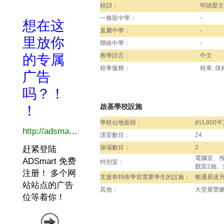
校訓：
明德愛主
一條龍中學：
-
直屬中學：
-
聯絡中學：
-
教學語言：
中文
校車服務：
校車; 保
啟基學校設施
學校佔地面積：
約3,800
課室數目：
24
操場數目：
2
電腦室、
特別室：
戲室2個
支援有特殊學習需要學生的設施：
暢通易達
其他：
大堂展覽