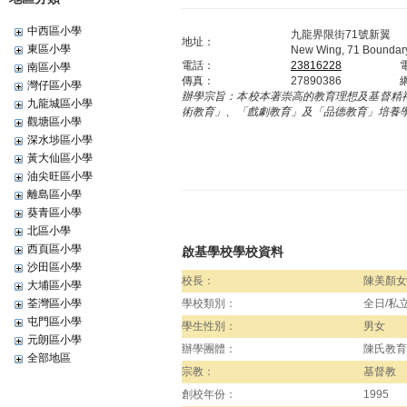
中西區小學
九龍界限街71號新翼
地址：
東區小學
New Wing, 71 Boundary
電話：
23816228
南區小學
傳真：
27890386
灣仔區小學
辦學宗旨：
本校本著崇高的教育理想及基督精
九龍城區小學
術教育」、「戲劇教育」及「品德教育」培養
觀塘區小學
深水埗區小學
黃大仙區小學
油尖旺區小學
離島區小學
葵青區小學
北區小學
西頁區小學
啟基學校學校資料
沙田區小學
校長：
陳美顏女
大埔區小學
荃灣區小學
學校類別：
全日/私
屯門區小學
學生性別：
男女
元朗區小學
辦學團體：
陳氏教育
全部地區
宗教：
基督教
創校年份：
1995