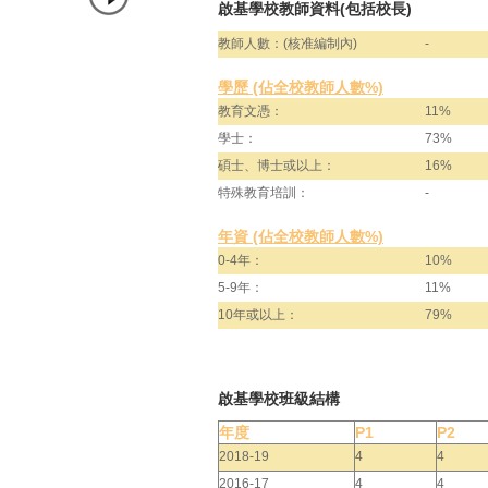
啟基學校教師資料(包括校長)
教師人數：(核准編制內)
-
學歷 (佔全校教師人數%)
教育文憑：
11%
學士：
73%
碩士、博士或以上：
16%
特殊教育培訓：
-
年資 (佔全校教師人數%)
0-4年：
10%
5-9年：
11%
10年或以上：
79%
啟基學校班級結構
年度
P1
P2
2018-19
4
4
2016-17
4
4