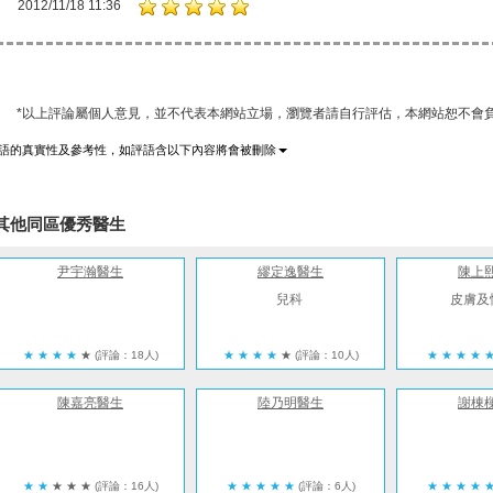
i
2012/11/18 11:36
*以上評論屬個人意見，並不代表本網站立場，瀏覽者請自行評估，本網站恕不會負
語的真實性及參考性，如評語含以下內容將會被刪除
其他同區優秀醫生
尹宇瀚醫生
繆定逸醫生
陳上
兒科
皮膚及
★
★
★
★
★
(評論：18人)
★
★
★
★
★
(評論：10人)
★
★
★
★
陳嘉亮醫生
陸乃明醫生
謝棟
★
★
★
★
★
(評論：16人)
★
★
★
★
★
(評論：6人)
★
★
★
★