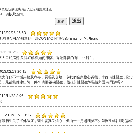
收取最新的優惠資訊^及定期會員通訊
按此
訊，請
查閱。
013/02/26 15:53
有無MAMA知道點可以CONTACT佢呢?By Email or M.Phone
2/25 20:45
人口述病況,又詳細解釋如何用藥。香港難得的有heart醫生。
013/02/13 20:42
歲大仔仔不幸感染輸狀病毒，屙嘔及發燒，令我們全家擔心得很，幸好有陳醫生，除
題，最後能健康出院，仲du嘴要锡锡醫生，很想知陳醫生除駐院外還有門診嗎？
012/11/23 8:06
院
w
2012/11/21 9:06
有帶初生兒子找他診症，醫生認真又細心！但由十一月起我就不知陳醫生轉往哪兒診