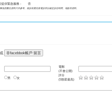
否提供緊急服務：
否
陳強杰醫生資料只作參考。就診前應先致電診所以確定診症時間、地點等資料。
 或
電郵
(不會公開)
評分
男
女
(5顆星最高)