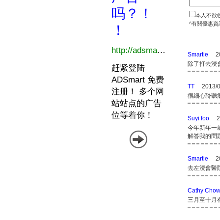
本人不欲
^有關優惠資
Smartie
2
除了打去浸會,
TT
2013/0
很細心聆聽病
Suyi foo
2
今年新年一
解答我的問
Smartie
2
去左浸會醫
Cathy Cho
三月至十月