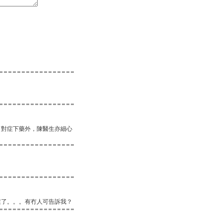
了對症下藥外，陳醫生亦細心
症了。。。有冇人可告訴我？