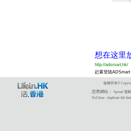
版權所有© Copyri
思齊網站：
Spread 
NoClone - duplicate file fin