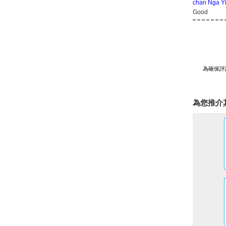
chan Nga Y
Good
為確保評
為您推介