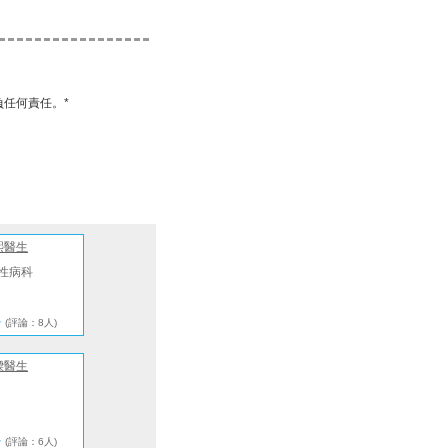
任何責任。*
熙醫生
性病科
★
(評論：8人)
樑醫生
★
(評論：6人)