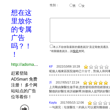
性別：
男
女
本人不欲收取最新的優惠資訊^及定期會員通訊
按此
^有關優惠資訊，請
查閱。
KF
2022/10/06 10:28
呢個人喺東區医院做時已十分寸，對病人和同
斤
2017/05/17 22:24
上月剛由陳醫生做手術,忽然發現很徬徨經朋友
醫德的好醫生肯詳細解釋,聆聽病人提問的好醫生
Kayla
2017/05/15 12:06
一句講完：垃圾醫生！約病人可以遲到幾個鐘