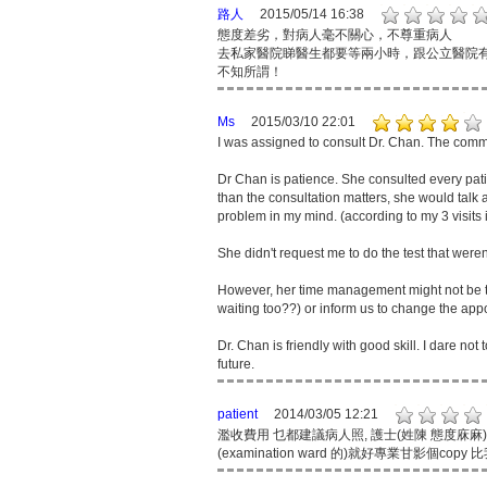
路人
2015/05/14 16:38
態度差劣，對病人毫不關心，不尊重病人
去私家醫院睇醫生都要等兩小時，跟公立醫院
不知所謂！
Ms
2015/03/10 22:01
I was assigned to consult Dr. Chan. The comm
Dr Chan is patience. She consulted every pati
than the consultation matters, she would talk ab
problem in my mind. (according to my 3 visits
She didn't request me to do the test that weren
However, her time management might not be th
waiting too??) or inform us to change the app
Dr. Chan is friendly with good skill. I dare not 
future.
patient
2014/03/05 12:21
濫收費用 乜都建議病人照, 護士(姓陳 態度庥麻)為省
(examination ward 的)就好專業甘影個copy 