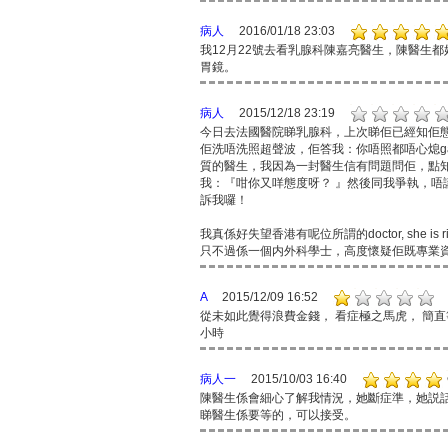
病人
2016/01/18 23:03
我12月22號去看乳腺科陳嘉亮醫生，陳醫生
胃鏡。
病人
2015/12/18 23:19
今日去法國醫院睇乳腺科，上次睇佢已經知佢
佢洗唔洗照超聲波，佢答我：你唔照都唔心熄g
質的醫生，我因為一封醫生信有問題問佢，點
我：『咁你又咩態度呀？ 』然後同我爭執，
訴我囉！
我真係好失望香港有呢位所謂的doctor, she is ri
只不過係一個内外科學士，高度懷疑佢既專業
A
2015/12/09 16:52
從未如此覺得浪費金錢， 看症極之馬虎， 簡直
小時
病人一
2015/10/03 16:40
陳醫生係會細心了解我情況，她斷症準，她説話快
睇醫生係要等的，可以接受。