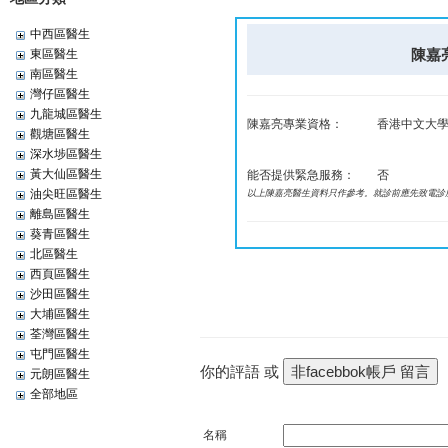
中西區醫生
陳嘉亮
東區醫生
南區醫生
灣仔區醫生
九龍城區醫生
陳嘉亮專業資格：
香港中文大學
觀塘區醫生
深水埗區醫生
黃大仙區醫生
能否提供緊急服務：
否
油尖旺區醫生
以上陳嘉亮醫生資料只作參考。就診前應先致電診
離島區醫生
葵青區醫生
北區醫生
西頁區醫生
沙田區醫生
大埔區醫生
荃灣區醫生
屯門區醫生
你的評語 或
元朗區醫生
全部地區
名稱