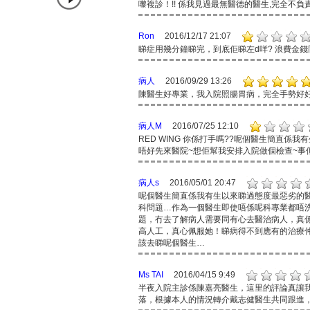
嚟複診！!! 係我見過最無醫德的醫生,完全不負
Ron
2016/12/17 21:07
睇症用幾分鐘睇完，到底佢睇左d咩? 浪費金
病人
2016/09/29 13:26
陳醫生好專業，我入院照腸胃病，完全手勢好好
病人M
2016/07/25 12:10
RED WING 你係打手嗎??呢個醫生簡直係
唔好先來醫院~想佢幫我安排入院做個檢查~事但
病人s
2016/05/01 20:47
呢個醫生簡直係我有生以來睇過態度最惡劣的
科問題…作為一個醫生即使唔係呢科專業都唔
題，冇去了解病人需要同有心去醫治病人，真係
高人工，真心佩服她！睇病得不到應有的治療
該去睇呢個醫生…
Ms TAI
2016/04/15 9:49
半夜入院主診係陳嘉亮醫生，這里的評論真讓
落，根據本人的情況轉介戴志健醫生共同跟進，