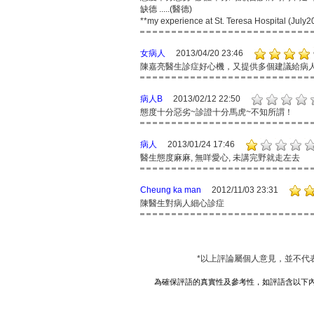
缺德 .....(醫德)
**my experience at St. Teresa Hospital (July2
女病人
2013/04/20 23:46
陳嘉亮醫生診症好心機，又提供多個建議給病
病人B
2013/02/12 22:50
態度十分惡劣~診證十分馬虎~不知所謂！
病人
2013/01/24 17:46
醫生態度麻麻, 無咩愛心, 未講完野就走左去
Cheung ka man
2012/11/03 23:31
陳醫生對病人細心診症
*以上評論屬個人意見，並不代
為確保評語的真實性及參考性，如評語含以下