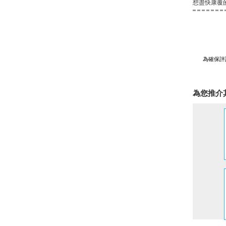
想盡快康覆
為確保評
為您推介