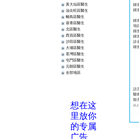
黃大仙區醫生
鍾
鍾
油尖旺區醫生
離島區醫生
鍾
葵青區醫生
地
北區醫生
鍾
西頁區醫生
鍾
沙田區醫生
診
鍾
大埔區醫生
荃灣區醫生
屯門區醫生
元朗區醫生
全部地區
語
醫
能
以上