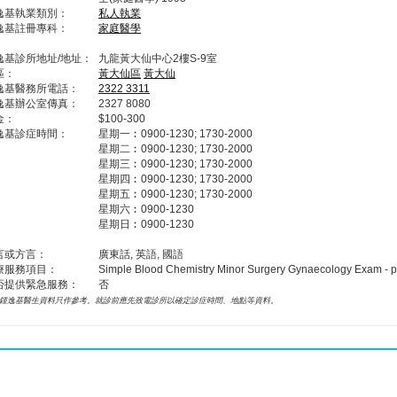
逸基執業類別：
私人執業
逸基註冊專科：
家庭醫學
逸基診所地址/地址：
九龍黃大仙中心2樓S-9室
區：
黃大仙區
黃大仙
逸基醫務所電話：
2322 3311
逸基辦公室傳真：
2327 8080
金：
$100-300
逸基診症時間：
星期一︰0900-1230; 1730-2000
星期二︰0900-1230; 1730-2000
星期三︰0900-1230; 1730-2000
星期四︰0900-1230; 1730-2000
星期五︰0900-1230; 1730-2000
星期六︰0900-1230
星期日︰0900-1230
言或方言：
廣東話, 英語, 國語
療服務項目：
Simple Blood Chemistry Minor Surgery Gynaecology Exam -
否提供緊急服務：
否
鍾逸基醫生資料只作參考。就診前應先致電診所以確定診症時間、地點等資料。