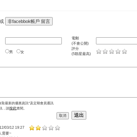
 或
電郵
(不會公開)
評分
男
女
(5顆星最高)
收取最新的優惠資訊^及定期會員通訊
按此
訊，請
查閱。
12/03/12 19:27
人需要~