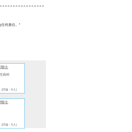
任何責任。*
熙醫生
性病科
★
(評論：8人)
樑醫生
★
(評論：6人)