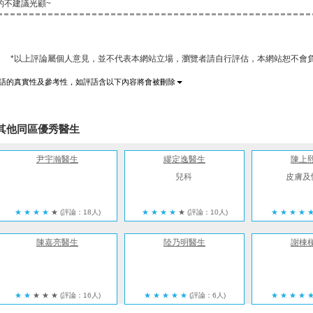
的不建議光顧~
*以上評論屬個人意見，並不代表本網站立場，瀏覽者請自行評估，本網站恕不會負
語的真實性及參考性，如評語含以下內容將會被刪除
其他同區優秀醫生
尹宇瀚醫生
繆定逸醫生
陳上
兒科
皮膚及
★
★
★
★
★
(評論：18人)
★
★
★
★
★
(評論：10人)
★
★
★
★
陳嘉亮醫生
陸乃明醫生
謝棟
★
★
★
★
★
(評論：16人)
★
★
★
★
★
(評論：6人)
★
★
★
★