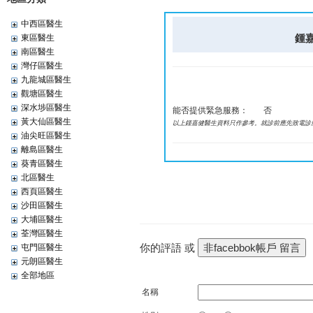
中西區醫生
鍾嘉健
東區醫生
南區醫生
灣仔區醫生
九龍城區醫生
觀塘區醫生
深水埗區醫生
能否提供緊急服務：
否
黃大仙區醫生
以上鍾嘉健醫生資料只作參考。就診前應先致電診
油尖旺區醫生
離島區醫生
葵青區醫生
北區醫生
西頁區醫生
沙田區醫生
大埔區醫生
荃灣區醫生
你的評語 或
屯門區醫生
元朗區醫生
全部地區
名稱