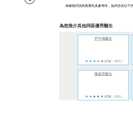
為確保評語的真實性及參考性，如評語含以下
為您推介其他同區優秀醫生
尹宇瀚醫生
★
★
★
★
★
(評論：18人)
陳嘉亮醫生
★
★
★
★
★
(評論：16人)