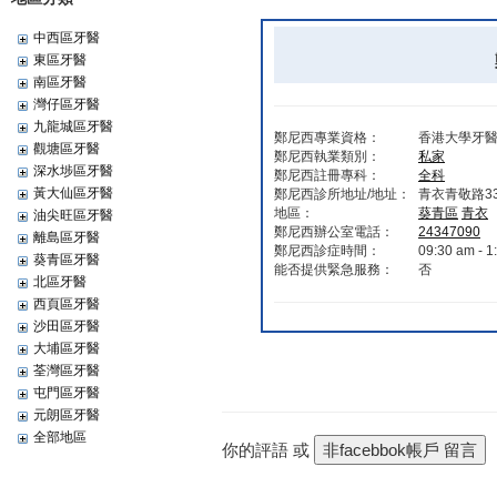
中西區牙醫
東區牙醫
南區牙醫
灣仔區牙醫
九龍城區牙醫
鄭尼西專業資格：
香港大學牙醫
觀塘區牙醫
鄭尼西執業類別：
私家
深水埗區牙醫
鄭尼西註冊專科：
全科
黃大仙區牙醫
鄭尼西診所地址/地址：
青衣青敬路33
地區：
葵青區
青衣
油尖旺區牙醫
鄭尼西辦公室電話：
24347090
離島區牙醫
鄭尼西診症時間：
09:30 am - 1
葵青區牙醫
能否提供緊急服務：
否
北區牙醫
西頁區牙醫
沙田區牙醫
大埔區牙醫
荃灣區牙醫
屯門區牙醫
元朗區牙醫
全部地區
你的評語 或