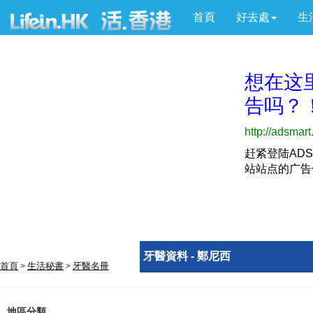
首頁
好去處
生
牙醫資料 - 鄭尼西
首頁
生活秘書
牙醫名冊
>
>
地區分類