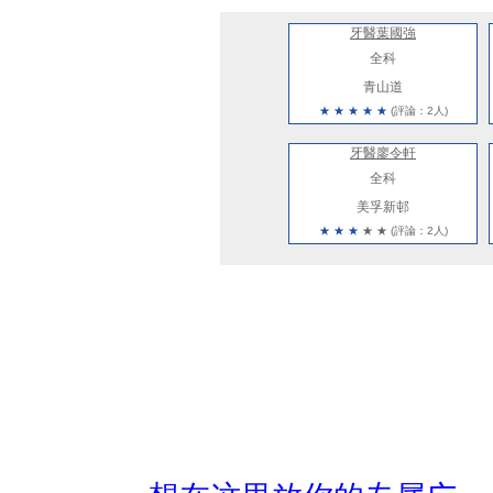
牙醫葉國強
全科
青山道
★
★
★
★
★
(評論：2人)
牙醫廖令軒
全科
美孚新邨
★
★
★
★
★
(評論：2人)