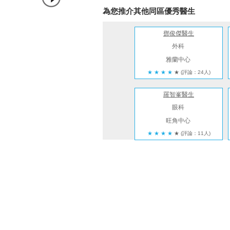
為您推介其他同區優秀醫生
鄧俊傑醫生
外科
雅蘭中心
★
★
★
★
★
(評論：24人)
羅智峯醫生
眼科
旺角中心
★
★
★
★
★
(評論：11人)