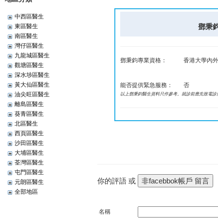
中西區醫生
鄧秉鈞 
東區醫生
南區醫生
灣仔區醫生
九龍城區醫生
鄧秉鈞專業資格：
香港大學內外
觀塘區醫生
深水埗區醫生
黃大仙區醫生
能否提供緊急服務：
否
油尖旺區醫生
以上鄧秉鈞醫生資料只作參考。就診前應先致電診
離島區醫生
葵青區醫生
北區醫生
西頁區醫生
沙田區醫生
大埔區醫生
荃灣區醫生
屯門區醫生
你的評語 或
元朗區醫生
全部地區
名稱