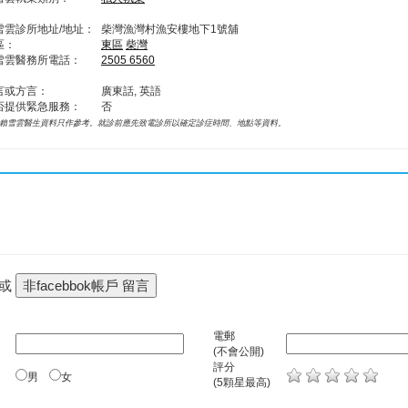
雪雲診所地址/地址：
柴灣漁灣村漁安樓地下1號舖
區：
東區
柴灣
雪雲醫務所電話：
2505 6560
言或方言：
廣東話, 英語
否提供緊急服務：
否
賴雪雲醫生資料只作參考。就診前應先致電診所以確定診症時間、地點等資料。
 或
電郵
(不會公開)
評分
男
女
(5顆星最高)