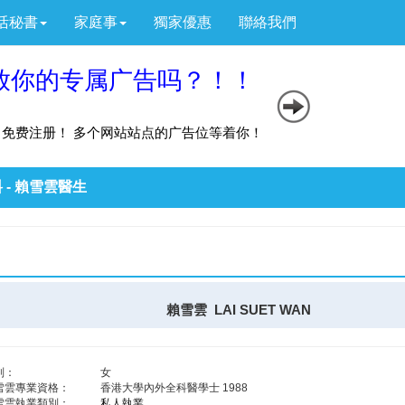
活秘書
家庭事
獨家優惠
聯絡我們
 - 賴雪雲醫生
賴雪雲 LAI SUET WAN
別：
女
雪雲專業資格：
香港大學內外全科醫學士 1988
雪雲執業類別：
私人執業