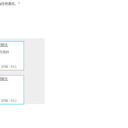
任何責任。*
熙醫生
性病科
★
(評論：8人)
樑醫生
★
(評論：6人)