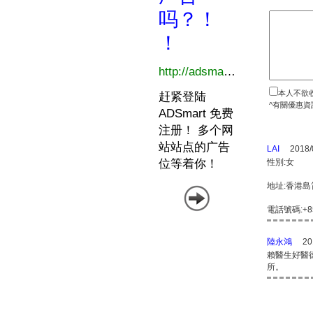
本人不欲
^有關優惠資
LAI
2018/
性別:女
地址:香港島
電話號碼:+85
陸永鴻
20
賴醫生好醫
所。