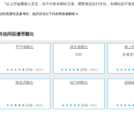
*以上評論屬個人意見，並不代表本網站立場，瀏覽者請自行評估，本網站恕不會負
語的真實性及參考性，如評語含以下內容將會被刪除
其他同區優秀醫生
尹宇瀚醫生
繆定逸醫生
陳上
兒科
皮膚及
★
★
★
★
★
(評論：18人)
★
★
★
★
★
(評論：10人)
★
★
★
★
陳嘉亮醫生
陸乃明醫生
謝棟
★
★
★
★
★
(評論：16人)
★
★
★
★
★
(評論：6人)
★
★
★
★