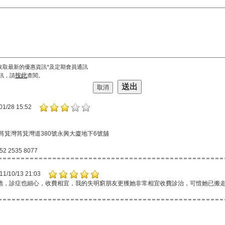
收取最新的優惠資訊^及定期會員通訊
按此
訊，請
查閱。
01/28 15:52
筲箕灣筲箕灣道380號永興大廈地下6號舖
2 2535 8077
11/10/13 21:03
德，診症也細心，收費相宜，我的失明窮朋友更獲她非常相宜收費診治，可惜她已搬