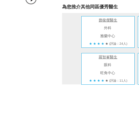
為您推介其他同區優秀醫生
鄧俊傑醫生
外科
雅蘭中心
★
★
★
★
★
(評論：24人)
羅智峯醫生
眼科
旺角中心
★
★
★
★
★
(評論：11人)