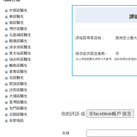
中西區醫生
譚福
東區醫生
南區醫生
灣仔區醫生
九龍城區醫生
譚福賢專業資格：
澳洲昆士蘭大
觀塘區醫生
深水埗區醫生
黃大仙區醫生
能否提供緊急服務：
否
油尖旺區醫生
以上譚福賢醫生資料只作參考。就診前應先致電診
離島區醫生
葵青區醫生
北區醫生
西頁區醫生
沙田區醫生
大埔區醫生
荃灣區醫生
屯門區醫生
你的評語 或
元朗區醫生
全部地區
名稱