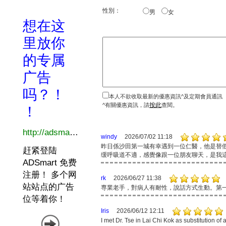
性別：
男
女
本人不欲收取最新的優惠資訊^及定期會員通訊
按此
^有關優惠資訊，請
查閱。
windy
2026/07/02 11:18
昨日係沙田第一城有幸遇到一位仁醫，他是替
缓呼吸道不適，感覺像跟一位朋友聊天，是我
rk
2026/06/27 11:38
専業老手，對病人有耐性，說話方式生動。第
Iris
2026/06/12 12:11
I met Dr. Tse in Lai Chi Kok as substitution of 