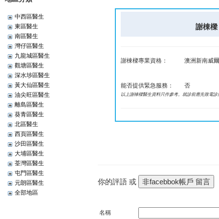
中西區醫生
謝棟樑 T
東區醫生
南區醫生
灣仔區醫生
九龍城區醫生
謝棟樑專業資格：
澳洲新南威爾
觀塘區醫生
深水埗區醫生
黃大仙區醫生
能否提供緊急服務：
否
油尖旺區醫生
以上謝棟樑醫生資料只作參考。就診前應先致電診
離島區醫生
葵青區醫生
北區醫生
西頁區醫生
沙田區醫生
大埔區醫生
荃灣區醫生
屯門區醫生
你的評語 或
元朗區醫生
全部地區
名稱