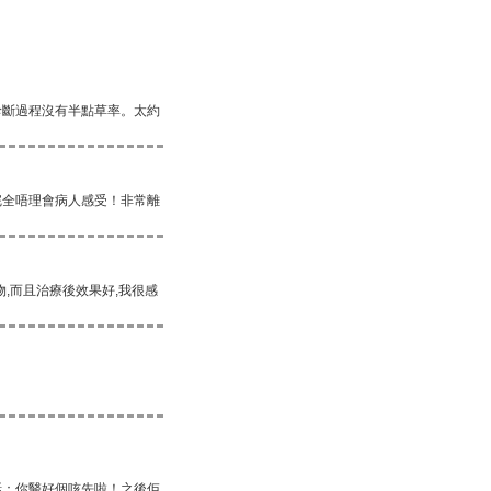
診斷過程沒有半點草率。太約
完全唔理會病人感受！非常離
,而且治療後效果好,我很感
話：你醫好個咳先啦！之後佢