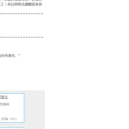
收工！所以明明法國醫院有得
任何責任。*
熙醫生
性病科
★
(評論：8人)