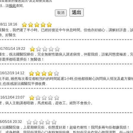
收取最新的優惠資訊^及定期會員通訊
按此
訊，請
查閱。
8/11 18:16
葉醫生，我們遲了半小時。已經好接近中午休息時間。但他亦好細心，講解好詳盡，
時。好醫生
017/01/14 19:22
醫生，係法國醫院睇佢，完全無耐性聽病人講述病情，仲厭我煩，語氣同態度極差，
得選擇都唔選擇佢！無醫德！
16/12/19 14:12
生不錯, 雖然每次看症都較預約的時間延遲1小時,但他都很耐心詢問病人情況及處方藥物
,也很感謝法國醫院平價收費 .
16/12/04 23:07
歷，病人主動講都唔聽，馬虎粗疏，趕收工。絕對不會推介。
6/05/16 20:32
在法國醫院做，上星期睇完佢，佢態度好差！超級冇耐性！我問多兩句佢都嫌我煩！
下，成身都痛，我同佢講我心口有時無啦啦痛，點知佢完全冇留心聽我講野。佢一味