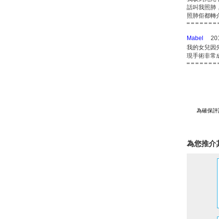
話叫我照肺
照肺佢都轉
Mabel
20
我的女兒因
現手術非常成
為確保評
為您推介