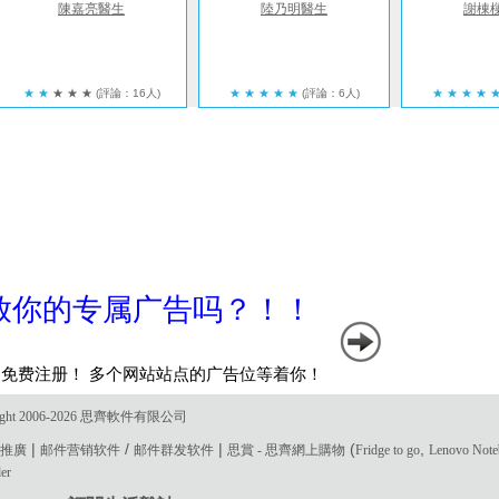
陳嘉亮醫生
陸乃明醫生
謝棟
★
★
★
★
★
(評論：16人)
★
★
★
★
★
(評論：6人)
★
★
★
★
ght 2006-2026 思齊軟件有限公司
|
/
|
(
,
電郵推廣
邮件营销软件
邮件群发软件
思賞 - 思齊網上購物
Fridge to go
Lenovo Not
der