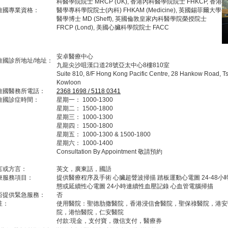
科醫學院院士 MRCP (UK), 香港內科醫學院院士 FHKCP, 香港
維國專業資格：
醫學專科學院院士(內科) FHKAM (Medicine), 英國錫菲爾大學
醫學博士 MD (Sheff), 英國倫敦皇家內科醫學院榮授院士
FRCP (Lond), 美國心臟科學院院士 FACC
安卓醫療中心
維國診所地址/地址：
九龍尖沙咀漢口道28號亞太中心8樓810室
Suite 810, 8/F Hong Kong Pacific Centre, 28 Hankow Road, Ts
Kowloon
維國醫務所電話：
2368 1698 / 5118 0341
維國診症時間：
星期一： 1000-1300
星期二： 1500-1800
星期三： 1000-1300
星期四： 1500-1800
星期五： 1000-1300 & 1500-1800
星期六： 1000-1400
Consultation By Appointment 敬請預約
言或方言：
英文，廣東話，國語
療服務項目：
提供醫療程序及手術 心臟超聲波掃描 踏板運動心電圖 24-48小
態或延續性心電圖 24小時連續性血壓記錄 心血管電腦掃描
否提供緊急服務：
否
註：
使用醫院：聖德肋撒醫院，香港浸信會醫院，聖保祿醫院，港安
院，港怡醫院，仁安醫院
付款:現金，支付寶，微信支付，醫療券