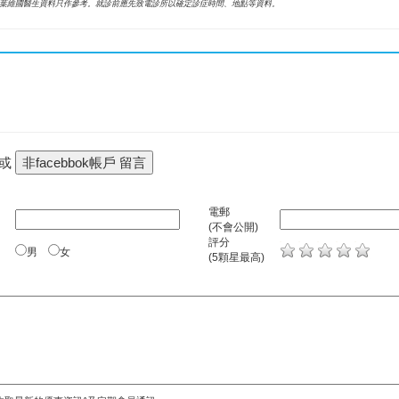
葉維國醫生資料只作參考。就診前應先致電診所以確定診症時間、地點等資料。
 或
電郵
(不會公開)
評分
男
女
(5顆星最高)