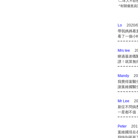
本人不欲
^有關優惠資
Lo
2020/0
帶我媽媽看
看了一個小
Mrs lee
2
睇過最差嘅
譜！就算無
Mandy
20
我覺得葉醫
謝葉維國醫生
Mr Lee
20
新症不問病
一星都不值
Peter
201
葉維國現在
我咳到死死