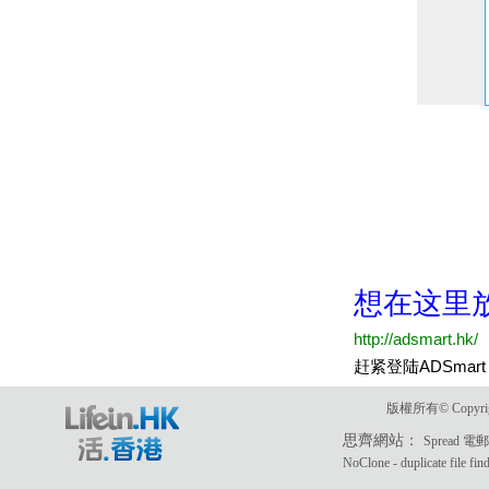
版權所有© Copyri
思齊網站：
Spread 
NoClone - duplicate file fin