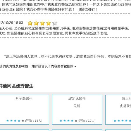
，但我問返姑娘先知佢竟然轉介我去政府醫院急症室照肺！一問之下先知原來佢趕住
介我去政府醫院！我真心覺得呢個醫生好有問題！一d醫德都冇！
12/10/29 18:03
先天心漏. 某心臟科私家醫生對該要用開刀手術. 唯經葉醫生診斷後確認可用微創手術.
功. 對葉醫生的細心和專業表示無限謝意, 與其專業手術診斷應予表揚.
*以上評論屬個人意見，並不代表本網站立場，瀏覽者請自行評估，本網站恕不會負
語的真實性及參考性，如評語含以下內容將會被刪除
其他同區優秀醫生
尹宇瀚醫生
繆定逸醫生
陳上
兒科
皮膚及
★
★
★
★
★
(評論：18人)
★
★
★
★
★
(評論：10人)
★
★
★
★