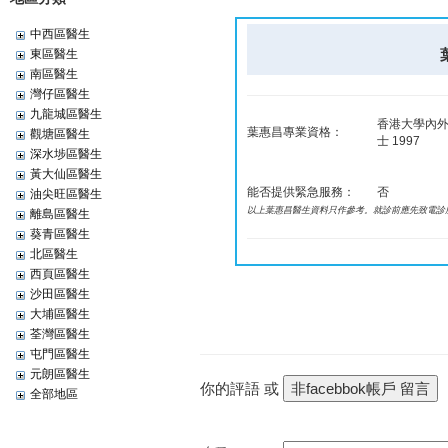
中西區醫生
東區醫生
南區醫生
灣仔區醫生
九龍城區醫生
香港大學內外全
葉惠昌專業資格：
觀塘區醫生
士 1997
深水埗區醫生
黃大仙區醫生
能否提供緊急服務：
否
油尖旺區醫生
以上葉惠昌醫生資料只作參考。就診前應先致電診
離島區醫生
葵青區醫生
北區醫生
西頁區醫生
沙田區醫生
大埔區醫生
荃灣區醫生
屯門區醫生
元朗區醫生
你的評語 或
全部地區