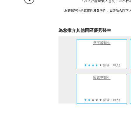
*以上評論屬個人意見，並不代
為確保評語的真實性及參考性，如評語含以下
為您推介其他同區優秀醫生
尹宇瀚醫生
★
★
★
★
★
(評論：18人)
陳嘉亮醫生
★
★
★
★
★
(評論：16人)