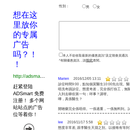
性別：
男
女
本人不欲收取最新的優惠資訊^及定期會員通訊
按此
^有關優惠資訊，請
查閱。
Marien
2016/12/05 13:11
診症時間9:00，點知個莫醫生10:00先出
唔洗奇蹟診症。態度奇差，完全係打份工，無
入到去睇佢第一句：咩事？講呀。
嘩，真係醫生？
開啲藥完全係唔得。一係過重，一係無料到。
lee
2016/11/17 5:58
態度非常差, 跟李醫生天淵之別。以後唯有等到