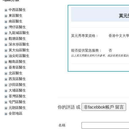
中西區醫生
莫元秀
東區醫生
南區醫生
灣仔區醫生
九龍城區醫生
莫元秀專業資格：
香港中文大學
觀塘區醫生
深水埗區醫生
黃大仙區醫生
能否提供緊急服務：
否
油尖旺區醫生
以上莫元秀醫生資料只作參考。就診前應先致電診
離島區醫生
葵青區醫生
北區醫生
西頁區醫生
沙田區醫生
大埔區醫生
荃灣區醫生
屯門區醫生
你的評語 或
元朗區醫生
全部地區
名稱