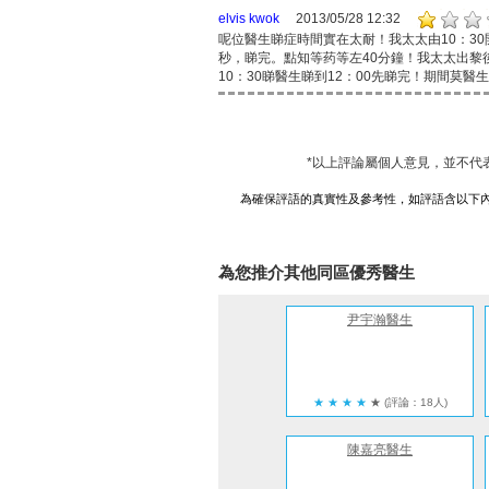
elvis kwok
2013/05/28 12:32
呢位醫生睇症時間實在太耐！我太太由10：30
秒，睇完。點知等药等左40分鐘！我太太出黎
10：30睇醫生睇到12：00先睇完！期間莫
*以上評論屬個人意見，並不代
為確保評語的真實性及參考性，如評語含以下
為您推介其他同區優秀醫生
尹宇瀚醫生
★
★
★
★
★
(評論：18人)
陳嘉亮醫生