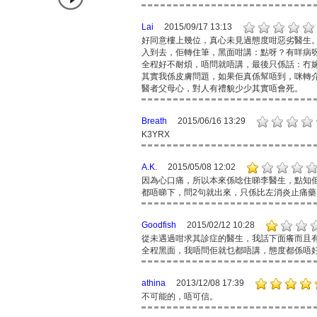
Lai
2015/09/17 13:13
好同意樓上幾位，真心未見過態度咁惡劣醫生
入到去，佢轉住筆，黑面咁講：點呀？有咩病
全程好不耐煩，唔問就唔講，最後只係話：冇
其實我係皮膚問題，如果佢真係幫唔到，咪轉
醫者父母心，對人有禮貌少少其實唔會死。
Breath
2015/06/16 13:29
K3YRX
A.K.
2015/05/08 12:02
因為心口痛，所以本來係唸住睇李醫生，點知
都唔睇下，問2句就出來，只係比左消炎止痛藥
Goodfish
2015/02/12 10:28
從未遇過咁求其診症的醫生，我話下面癢而且
全程黑面，我唔問佢就乜都唔講，態度都係唔
athina
2013/12/08 17:39
不可能的，唔可信。