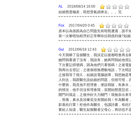
AL
2018/08/14 16:00
姑娘態度極差，唔想受氣就咪去。。。完
Fox
2017/04/20 0:45
原本以為係因為自己問題先有咁既遭遇，誰不
第一次黎唔知程序好正常啊你估我係到做?姑
Gui
2012/06/18 12:43
今天我睇了這個醫生，我決定以後都晤會再去
她問我看過了沒有，我說有，她再問我給他登
下次要記得號碼，因為他們只看號碼！之後電
我再出去登記，之後個很無禮貌地說，下次晤
之後我等了很久，姑娘說電腦故障，我想她是
入到去，我跟醫生說姑娘的問題，但很可惜，
什麼病，我見他不想理會，便說我咳，有鼻水
的情況，他不但沒有理會我，並開始態度惡劣
開門叫我走，之後仲好大力關門！我無奈出來
，骨痛，鼻水及頭暈並沒有開給我！作為醫者
影衰此行業！枉他作為醫生，包讀詩書，有此
要給人知道，醫生如無醫者父母心，再叻也不