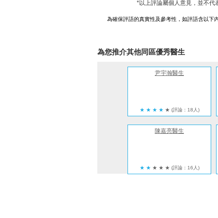
*以上評論屬個人意見，並不代
為確保評語的真實性及參考性，如評語含以下
為您推介其他同區優秀醫生
尹宇瀚醫生
★
★
★
★
★
(評論：18人)
陳嘉亮醫生
★
★
★
★
★
(評論：16人)