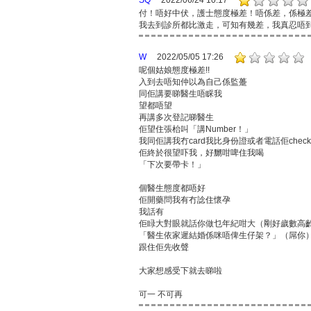
SQ
2022/06/24 10:17
付！唔好中伏，護士態度極差！唔係差，係極
我去到診所都比激走，可知有幾差，我真忍唔
W
2022/05/05 17:26
呢個姑娘態度極差!!
入到去唔知仲以為自己係監躉
同佢講要睇醫生唔睬我
望都唔望
再講多次登記睇醫生
佢望住張枱叫「講Number！」
我同佢講我冇card我比身份證或者電話佢check
佢終於很望吓我，好嬲咁啤住我喝
「下次要帶卡！」
個醫生態度都唔好
佢開藥問我有冇諗住懷孕
我話有
佢睩大對眼就話你做乜年紀咁大（剛好歲數高齡
「醫生依家遲結婚係咪唔俾生仔架？」（屌你
跟住佢先收聲
大家想感受下就去睇啦
可一 不可再