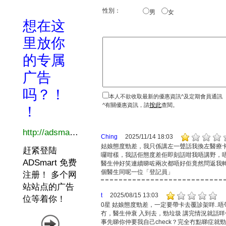
性別：
男
女
本人不欲收取最新的優惠資訊^及定期會員通訊
按此
^有關優惠資訊，請
查閱。
Ching
2025/11/14 18:03
姑娘態度勁差，我只係講左一聲話我換左醫療
囉咁樣，我話佢態度差佢即刻話咁我唔講野，
醫生仲好笑連續睇咗兩次都唔好佢竟然問返我
個醫生同呢一位「登記員」
t
2025/08/15 13:03
0星 姑娘態度勁差，一定要帶卡去覆診架咩.
冇，醫生仲衰 入到去，勁垃圾 講完情況就話咩你好似
事先睇你仲要我自己check？完全冇點睇症就