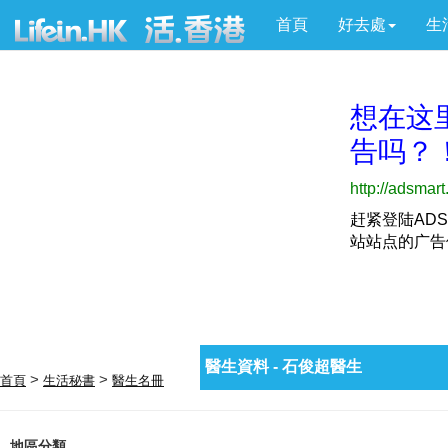
首頁
好去處
生
醫生資料 - 石俊超醫生
>
>
首頁
生活秘書
醫生名冊
地區分類