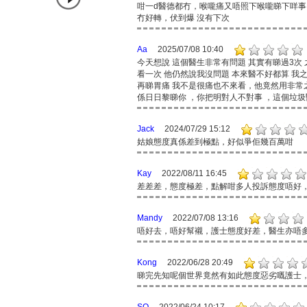
咁一d醫德都冇，喉嚨痛又唔照下喉嚨睇下咩事。有鼻
冇好轉，伏到爆 沒有下次
Aa
2025/07/08 10:40
今天想說 這個醫生非常有問題 其實有睇過3次
看一次 他仍然說我沒問題 本來醫不好都算 我
再睇胃痛 我不是很痛也不來看，他竟然用非常之
係日日黎睇你 ，你把明對人不對事 ，這個垃圾
Jack
2024/07/29 15:12
姑娘態度真係差到極點，好似爭佢幾百萬咁
Kay
2022/08/11 16:45
差差差，態度極差，點解咁多人投訴態度唔好
Mandy
2022/07/08 13:16
唔好去，唔好幫襯，護士態度好差，醫生亦唔
Kong
2022/06/28 20:49
睇完先知呢個世界竟然有如此態度惡劣嘅護士