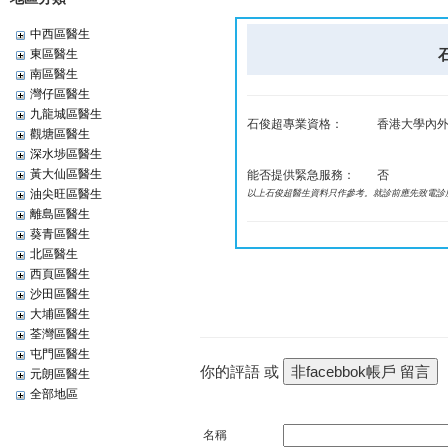
中西區醫生
石
東區醫生
南區醫生
灣仔區醫生
九龍城區醫生
石俊超專業資格：
香港大學內外
觀塘區醫生
深水埗區醫生
黃大仙區醫生
能否提供緊急服務：
否
油尖旺區醫生
以上石俊超醫生資料只作參考。就診前應先致電診
離島區醫生
葵青區醫生
北區醫生
西頁區醫生
沙田區醫生
大埔區醫生
荃灣區醫生
屯門區醫生
你的評語 或
元朗區醫生
全部地區
名稱