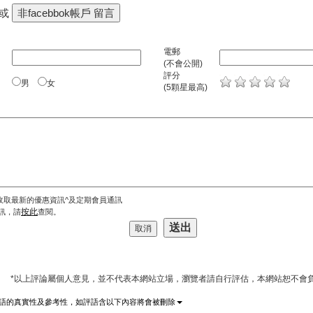
 或
電郵
(不會公開)
評分
男
女
(5顆星最高)
收取最新的優惠資訊^及定期會員通訊
按此
訊，請
查閱。
*以上評論屬個人意見，並不代表本網站立場，瀏覽者請自行評估，本網站恕不會負
語的真實性及參考性，如評語含以下內容將會被刪除