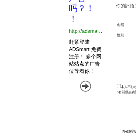
你的評語
名稱
性別：
本人不欲
^有關優惠資
為確保評