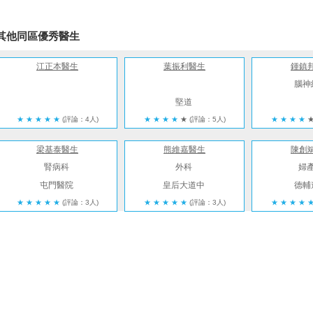
其他同區優秀醫生
江正本醫生
葉振利醫生
鍾鎮
腦神
堅道
★
★
★
★
★
(評論：4人)
★
★
★
★
★
(評論：5人)
★
★
★
★
梁基泰醫生
熊維嘉醫生
陳創
腎病科
外科
婦
屯門醫院
皇后大道中
德輔
★
★
★
★
★
(評論：3人)
★
★
★
★
★
(評論：3人)
★
★
★
★