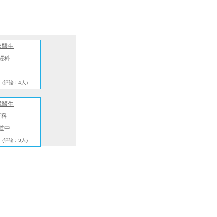
邦醫生
經科
★
(評論：4人)
斌醫生
產科
道中
★
(評論：3人)