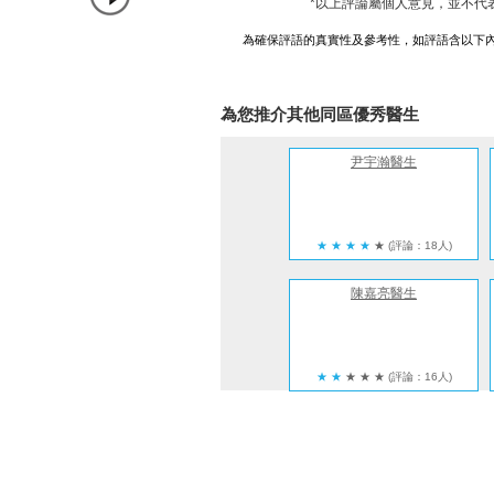
*以上評論屬個人意見，並不代
為確保評語的真實性及參考性，如評語含以下
為您推介其他同區優秀醫生
尹宇瀚醫生
★
★
★
★
★
(評論：18人)
陳嘉亮醫生
★
★
★
★
★
(評論：16人)