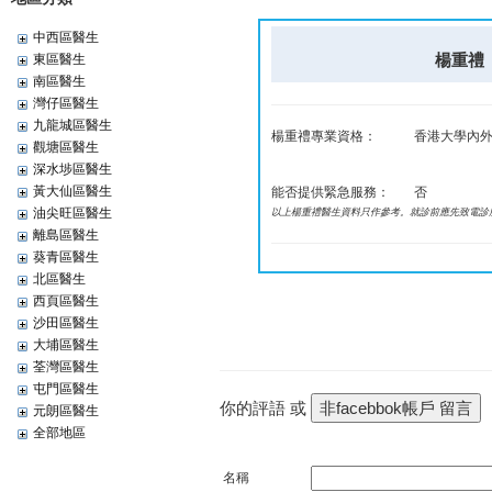
中西區醫生
楊重禮 Y
東區醫生
南區醫生
灣仔區醫生
九龍城區醫生
楊重禮專業資格：
香港大學內外
觀塘區醫生
深水埗區醫生
黃大仙區醫生
能否提供緊急服務：
否
油尖旺區醫生
以上楊重禮醫生資料只作參考。就診前應先致電診
離島區醫生
葵青區醫生
北區醫生
西頁區醫生
沙田區醫生
大埔區醫生
荃灣區醫生
屯門區醫生
你的評語 或
元朗區醫生
全部地區
名稱