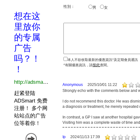
性別：
男
女
本人不欲收取最新的優惠資訊^及定期會員通訊
按此
^有關優惠資訊，請
查閱。
Anonymous
2025/10/01 11:22
Strongly echo with the comments below and w
I do not recommend this doctor. He was dismi
a diagnosis or treatment, he merely repeate
In contrast, a GP I saw at another hospital gav
Visiting him was a complete waste of time 
Ip
2024/11/13 17:39