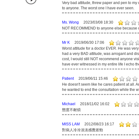
Very bad attitude, threw paper and pen to my 
to anyone. The worst one I have ever seen.
Ms. Wong
2023/03/08 18:30
NOT RECOMMEND to anyone else because of h
Mr K
2019/06/30 17:06
Worst attitude for a doctor EVER. He was ver
had a very BAD attitude, was arrogant and d
cost, I would still NOT recommend anyone visi
have ever witnessed in my entire life I echo 
Patient
2019/06/11 15:46
He doesn't seem like he cares patient at all.
he wanted to end the consultation while the wh
Michael
2018/11/02 16:02
態度不耐煩
MISS LAM
2012/08/23 16:17
對病人冷冷淡淡感覺差勁