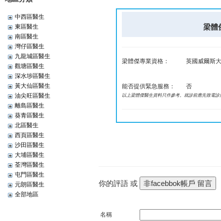
中西區醫生
梁體傑 
東區醫生
南區醫生
灣仔區醫生
九龍城區醫生
梁體傑專業資格：
英國威爾斯大
觀塘區醫生
深水埗區醫生
黃大仙區醫生
能否提供緊急服務：
否
油尖旺區醫生
以上梁體傑醫生資料只作參考。就診前應先致電診
離島區醫生
葵青區醫生
北區醫生
西頁區醫生
沙田區醫生
大埔區醫生
荃灣區醫生
屯門區醫生
你的評語 或
元朗區醫生
全部地區
名稱