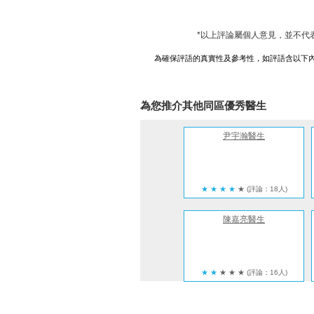
*以上評論屬個人意見，並不代
為確保評語的真實性及參考性，如評語含以下
為您推介其他同區優秀醫生
尹宇瀚醫生
★
★
★
★
★
(評論：18人)
陳嘉亮醫生
★
★
★
★
★
(評論：16人)