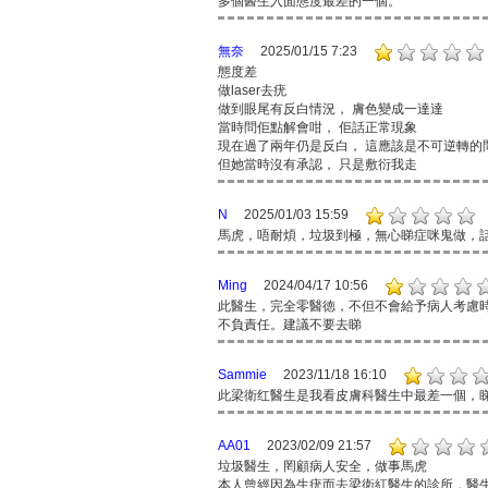
多個醫生入面態度最差的一個。
無奈
2025/01/15 7:23
態度差
做laser去疣
做到眼尾有反白情況， 膚色變成一達達
當時問佢點解會咁， 佢話正常現象
現在過了兩年仍是反白， 這應該是不可逆轉的
但她當時沒有承認， 只是敷衍我走
N
2025/01/03 15:59
馬虎，唔耐煩，垃圾到極，無心睇症咪鬼做，
Ming
2024/04/17 10:56
此醫生，完全零醫徳，不但不會給予病人考慮
不負責任。建議不要去睇
Sammie
2023/11/18 16:10
此梁衛红醫生是我看皮膚科醫生中最差一個，
AA01
2023/02/09 21:57
垃圾醫生，罔顧病人安全，做事馬虎
本人曾經因為生疣而去梁衛紅醫生的診所，醫