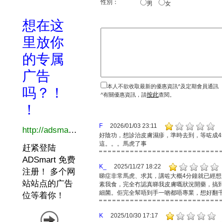
性別：
男
女
本人不欲收取最新的優惠資訊^及定期會員通訊
按此
^有關優惠資訊，請
查閱。
F
2026/01/03 23:11
好陰功，想診治皮膚濕疹，準時去到，等咗成4
這。。。馬虎了事
K_
2025/11/27 18:22
睇症非常馬虎、求其，講咗大概4分鐘就已經
素我食，完全冇認真睇我皮膚嘅狀況開藥，搞
細菌。佢完全幫唔到手一啲都唔專業，想好翻
K
2025/10/30 17:17