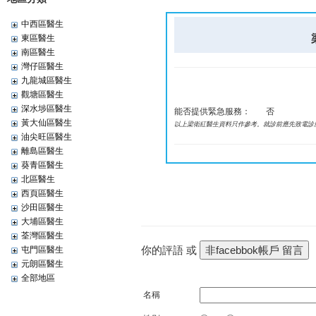
中西區醫生
東區醫生
南區醫生
灣仔區醫生
九龍城區醫生
觀塘區醫生
深水埗區醫生
能否提供緊急服務：
否
黃大仙區醫生
以上梁衛紅醫生資料只作參考。就診前應先致電診
油尖旺區醫生
離島區醫生
葵青區醫生
北區醫生
西頁區醫生
沙田區醫生
大埔區醫生
荃灣區醫生
你的評語 或
屯門區醫生
元朗區醫生
全部地區
名稱