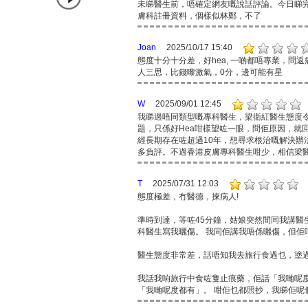
未睇醫生前，唔確定網友嘅說話評論。今日睇
膚科註冊資料，個樣似林鄭，不了
Joan
2025/10/17 15:40
態度十分十分差，好hea, 一啲都唔專業，
人三思，比錢嚟激氣，0分，邊可能有星
W
2025/09/01 12:45
我睇過唔同類型嘅專科醫生，梁衛紅醫生態度
題，只係好Hea咁樣望咗一眼，問佢原因，就
經長期存在咗超過10年，想尋求根治嘅解決
多負評。不過香港皮膚專科醫生咁少，相信梁
T
2025/07/31 12:03
態度極差，冇醫德，揀病人!
準時到達，等咗45分鐘，姑娘突然間同我講
科醫生寫我曬傷。 我同佢講我唔係曬傷，但佢
醫生態度非常差，話唔知我去旅行食過乜，塗過
我話我响旅行中食咗隻止痕藥，佢話「我哋呢
「我哋呢度都有」。 咁佢乜都照抄，我睇佢呢