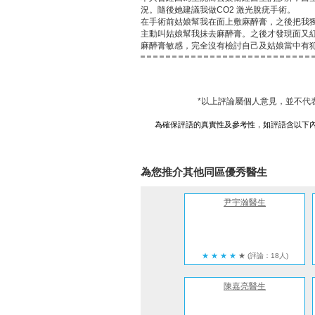
況。隨後她建議我做CO2 激光脫疣手術。
在手術前姑娘幫我在面上敷麻醉膏，之後把我
主動叫姑娘幫我抺去麻醉膏。之後才發現面又
麻醉膏敏感，完全沒有檢討自己及姑娘當中有
*以上評論屬個人意見，並不代
為確保評語的真實性及參考性，如評語含以下
為您推介其他同區優秀醫生
尹宇瀚醫生
★
★
★
★
★
(評論：18人)
陳嘉亮醫生