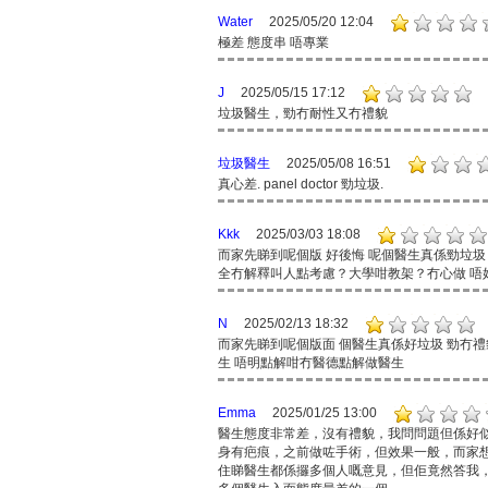
Water
2025/05/20 12:04
極差 態度串 唔專業
J
2025/05/15 17:12
垃圾醫生，勁冇耐性又冇禮貌
垃圾醫生
2025/05/08 16:51
真心差. panel doctor 勁垃圾.
Kkk
2025/03/03 18:08
而家先睇到呢個版 好後悔 呢個醫生真係勁垃圾
全冇解釋叫人點考慮？大學咁教架？冇心做 唔
N
2025/02/13 18:32
而家先睇到呢個版面 個醫生真係好垃圾 勁冇
生 唔明點解咁冇醫德點解做醫生
Emma
2025/01/25 13:00
醫生態度非常差，沒有禮貌，我問問題但係好
身有疤痕，之前做咗手術，但效果一般，而家想再
住睇醫生都係攞多個人嘅意見，但佢竟然答我