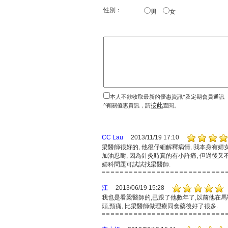
性別：
男
女
本人不欲收取最新的優惠資訊^及定期會員通訊
按此
^有關優惠資訊，請
查閱。
CC Lau
2013/11/19 17:10
梁醫師很好的, 他很仔細解釋病情, 我本身有婦
加油忍耐, 因為針灸時真的有小許痛, 但過後又不
婦科問題可試試找梁醫師.
江
2013/06/19 15:28
我也是看梁醫師的,已跟了他數年了,以前他在馬鞍山
頭,頸痛, 比梁醫師做理療同食藥後好了很多.