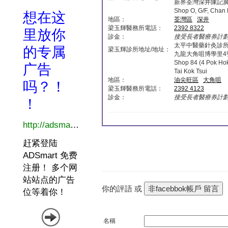
新界荃灣深井陳記
Shop O, G/F, Chan
地區：
荃灣區
深井
梁玉輝醫務所電話：
2392 8322
診金：
接受長者醫療券計劃 (
太平中醫藥針灸診
梁玉輝診所地址/地址：
九龍大角咀博學里4
Shop 84 (4 Pok Hok
Tai Kok Tsui
地區：
油尖旺區
大角咀
梁玉輝醫務所電話：
2392 4123
診金：
接受長者醫療券計劃 (
你的評語 或
名稱