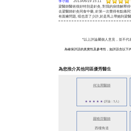
李小姐
2013/06/19 15:11
梁醫師醫術很好特別是針灸, 對我的病情解釋得
去梁醫師針灸同食中藥, 針第一次覺得有點痛同
有面瘫問題, 咀也歪了少許,於是馬上帶她到梁
*以上評論屬個人意見，並不代
為確保評語的真實性及參考性，如評語含以下
為您推介其他同區優秀醫生
何汝周醫師
★
★
★
★
★
(評論：5人)
羅曉芬醫師
西樓角道