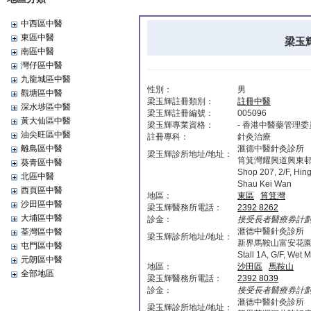
中西區中醫
東區中醫
梁玉輝
南區中醫
灣仔區中醫
九龍城區中醫
性別：
男
觀塘區中醫
梁玉輝註冊類別：
註冊中醫
深水埗區中醫
梁玉輝註冊編號：
005096
黃大仙區中醫
梁玉輝專業資格：
- 香港中醫藥管理
油尖旺區中醫
註冊專科：
針灸治療
離島區中醫
滙德中醫針灸診所
梁玉輝診所地址/地址：
筲箕灣耀興道興東邨
葵青區中醫
Shop 207, 2/F, Hin
北區中醫
Shau Kei Wan
西頁區中醫
地區：
東區
筲箕灣
沙田區中醫
梁玉輝醫務所電話：
2392 8262
大埔區中醫
診金：
接受長者醫療券計劃 (
滙德中醫針灸診所
荃灣區中醫
梁玉輝診所地址/地址：
新界馬鞍山富安花園
屯門區中醫
Stall 1A, G/F, Wet
元朗區中醫
地區：
沙田區
馬鞍山
全部地區
梁玉輝醫務所電話：
2392 8039
診金：
接受長者醫療券計劃 (
滙德中醫針灸診所
梁玉輝診所地址/地址：