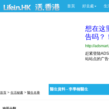
首頁
好去處
生
醫生資料 - 李學楠醫生
>
>
首頁
生活秘書
醫生名冊
地區分類