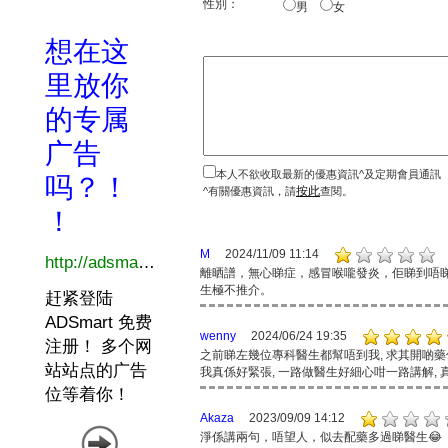
性別：
男
女
本人不欲收取最新的優惠資訊^及定期會員通訊
按此
^有關優惠資訊，請
查閱。
M
2024/11/09 11:14
離晒譜，無心睇症，感冒喉嚨發炎，佢睇到唔
生極不推介。
wenny
2024/06/24 19:35
之前睇左幾位專科醫生都幫唔到我, 求其開啲藥俾
我真係好緊張, 一路做醫生好細心咁一路講解,
Akaza
2023/09/09 14:12
淨係講兩句，唔望人，似去配藥多過睇醫生😂