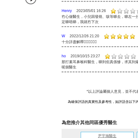
Henry
2023/05/01 16:26
冇心做醫生，小兒因發燒、咳等睇去，睇左一
定睇唔睇，我就冇下次
W
2022/12/26 21:20
十分詳盡解釋👍🏻👍🏻👍🏻
ho
2019/10/15 23:27
那打素耳鼻喉科醫生，睇到佢真係慘，求其到
呢個醫生
*以上評論屬個人意見，並不代
為確保評語的真實性及參考性，如評語含以下
為您推介其他同區優秀醫生
尹宇瀚醫生