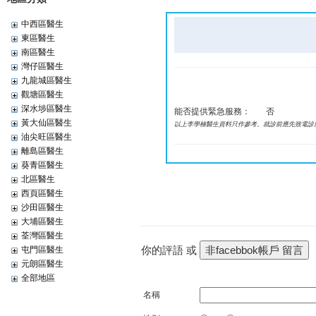
中西區醫生
東區醫生
南區醫生
灣仔區醫生
九龍城區醫生
觀塘區醫生
深水埗區醫生
能否提供緊急服務：
否
黃大仙區醫生
以上李學楠醫生資料只作參考。就診前應先致電診
油尖旺區醫生
離島區醫生
葵青區醫生
北區醫生
西頁區醫生
沙田區醫生
大埔區醫生
荃灣區醫生
你的評語 或
屯門區醫生
元朗區醫生
全部地區
名稱