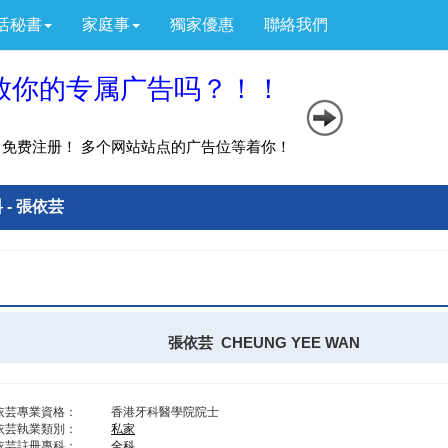
活秘書
家庭事
獨家優惠
聯絡我們
 - 張依芸
張依芸 CHEUNG YEE WAN
依芸專業資格：
香港牙科醫學院院士
依芸執業類別：
私家
依芸註冊專科：
全科