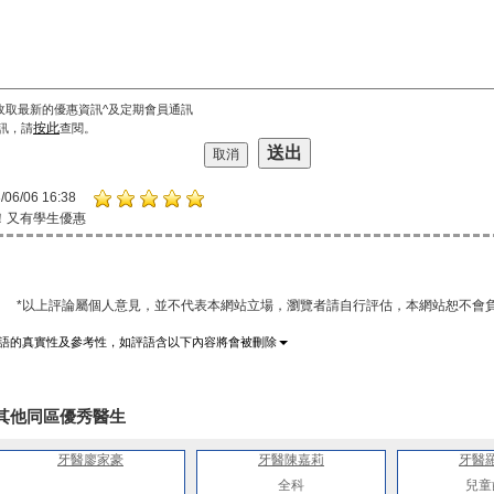
收取最新的優惠資訊^及定期會員通訊
按此
訊，請
查閱。
/06/06 16:38
！又有學生優惠
*以上評論屬個人意見，並不代表本網站立場，瀏覽者請自行評估，本網站恕不會負
語的真實性及參考性，如評語含以下內容將會被刪除
其他同區優秀醫生
牙醫廖家豪
牙醫陳嘉莉
牙醫
全科
兒童