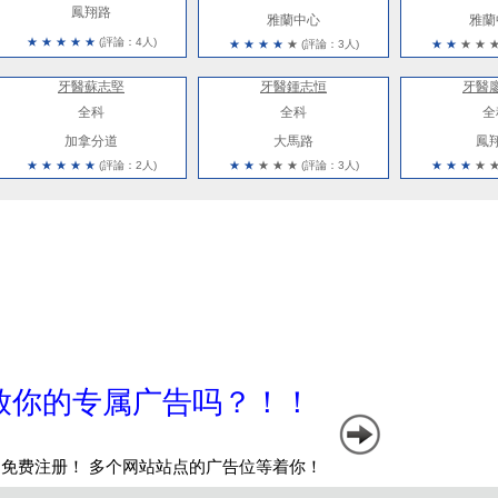
鳳翔路
雅蘭中心
雅蘭
★
★
★
★
★
(評論：4人)
★
★
★
★
★
(評論：3人)
★
★
★
★
牙醫蘇志堅
牙醫鍾志恒
牙醫
全科
全科
全
加拿分道
大馬路
鳳
★
★
★
★
★
(評論：2人)
★
★
★
★
★
(評論：3人)
★
★
★
★