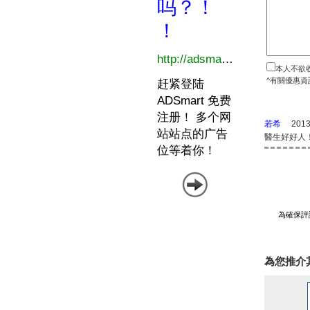
本人不欲
^有關優惠資
若希
2013
醫生好好人
為確保評
為您推介