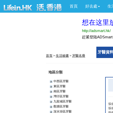
首頁
好去處
生
牙醫資料
首頁
生活秘書
牙醫名冊
>
>
地區分類
中西區牙醫
東區牙醫
南區牙醫
灣仔區牙醫
九龍城區牙醫
張
觀塘區牙醫
張
深水埗區牙醫
張