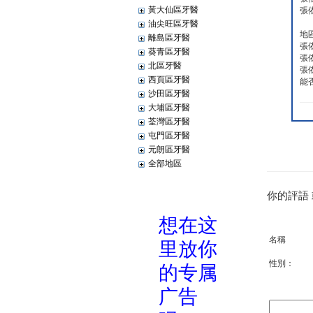
黃大仙區牙醫
張
油尖旺區牙醫
地
離島區牙醫
張
葵青區牙醫
張
北區牙醫
張
西頁區牙醫
能
沙田區牙醫
大埔區牙醫
荃灣區牙醫
屯門區牙醫
元朗區牙醫
全部地區
你的評語
名稱
性別：