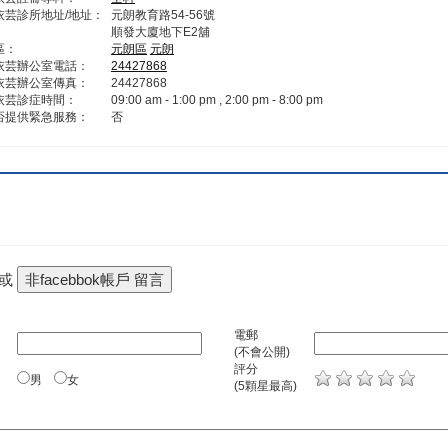
依芸診所地址/地址：
元朗教育路54-56號
順發大廈地下E2舖
區：
元朗區
元朗‎
依芸辦公室電話：
24427868
依芸辦公室傳真：
24427868
依芸診症時間：
09:00 am - 1:00 pm , 2:00 pm - 8:00 pm
否提供緊急服務：
否
 或
電郵
(不會公開)
評分
男
女
(5顆星最高)