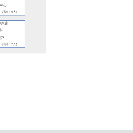
中心
★
(評論：6人)
廖家豪
科
翔路
★
(評論：2人)