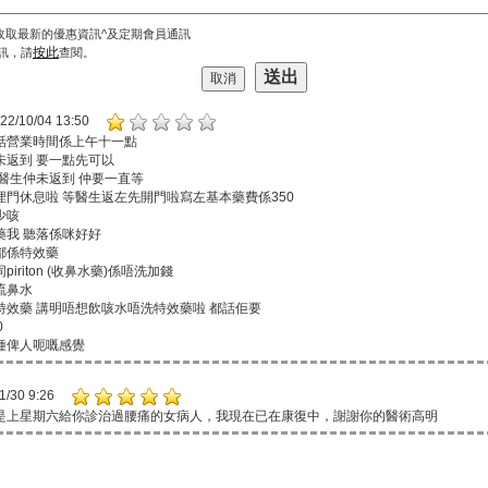
收取最新的優惠資訊^及定期會員通訊
按此
訊，請
查閱。
22/10/04 13:50
話營業時間係上午十一點
未返到 要一點先可以
醫生仲未返到 仲要一直等
埋門休息啦 等醫生返左先開門啦寫左基本藥費係350
少咳
藥我 聽落係咪好好
都係特效藥
 同piriton (收鼻水藥)係唔洗加錢
流鼻水
特效藥 講明唔想飲咳水唔洗特效藥啦 都話佢要
0
種俾人呃嘅感覺
1/30 9:26
是上星期六給你診治過腰痛的女病人，我現在已在康復中，謝謝你的醫術高明