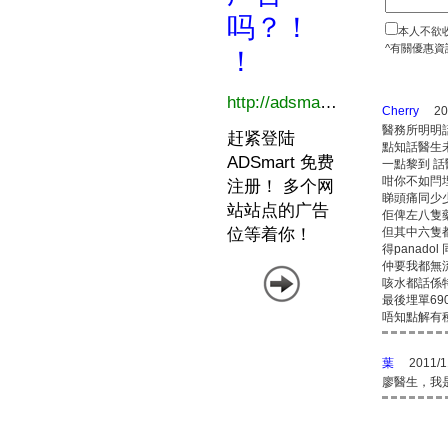
本人不欲
^有關優惠資
Cherry
20
醫務所明明
點知話醫生
一點黎到 話
咁你不如閂
睇頭痛同少
佢俾左八隻
但其中六隻
得panadol
仲要我都無
咳水都話係
最後埋單69
唔知點解有
葉
2011/1
廖醫生，我