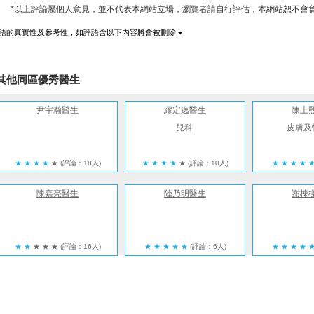
*以上評論屬個人意見，並不代表本網站立場，瀏覽者請自行評估，本網站恕不會負
語的真實性及參考性，如評語含以下內容將會被刪除
其他同區優秀醫生
尹宇瀚醫生
繆定逸醫生
陳上
兒科
皮膚及
★
★
★
★
★
(評論：18人)
★
★
★
★
★
(評論：10人)
★
★
★
★
陳嘉亮醫生
陸乃明醫生
謝棟
★
★
★
★
★
(評論：16人)
★
★
★
★
★
(評論：6人)
★
★
★
★