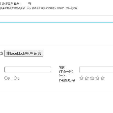
否提供緊急服務：
否
廖保龍醫生資料只作參考。就診前應先致電診所以確定診症時間、地點等資料。
 或
電郵
(不會公開)
評分
男
女
(5顆星最高)