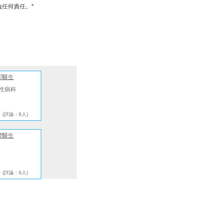
任何責任。*
熙醫生
性病科
★
(評論：8人)
樑醫生
★
(評論：6人)