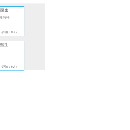
熙醫生
性病科
★
(評論：8人)
樑醫生
★
(評論：6人)