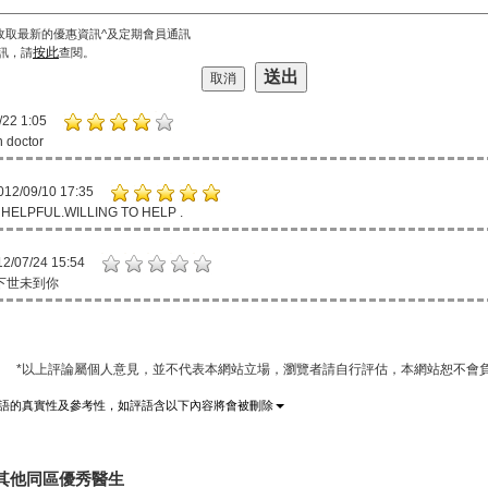
收取最新的優惠資訊^及定期會員通訊
按此
訊，請
查閱。
/22 1:05
 doctor
012/09/10 17:35
HELPFUL.WILLING TO HELP .
2/07/24 15:54
下世未到你
*以上評論屬個人意見，並不代表本網站立場，瀏覽者請自行評估，本網站恕不會負
語的真實性及參考性，如評語含以下內容將會被刪除
其他同區優秀醫生