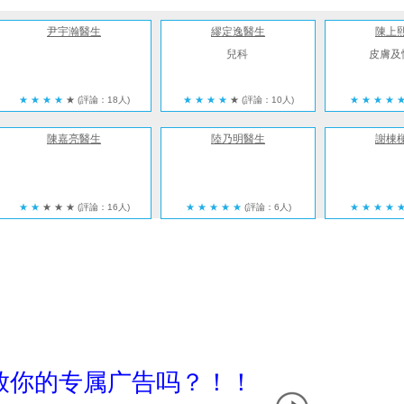
尹宇瀚醫生
繆定逸醫生
陳上
兒科
皮膚及
★
★
★
★
★
(評論：18人)
★
★
★
★
★
(評論：10人)
★
★
★
★
陳嘉亮醫生
陸乃明醫生
謝棟
★
★
★
★
★
(評論：16人)
★
★
★
★
★
(評論：6人)
★
★
★
★