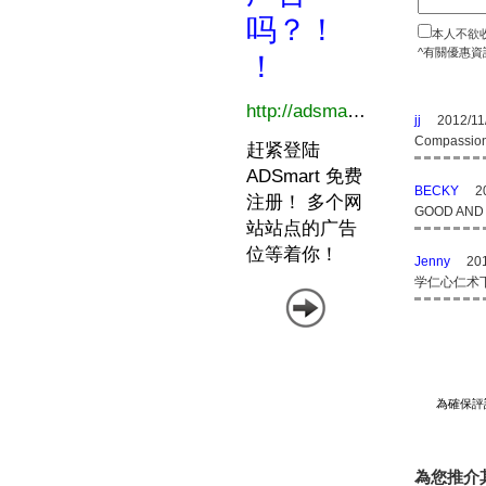
本人不欲
^有關優惠資
jj
2012/11
Compassion
BECKY
2
GOOD AND 
Jenny
201
学仁心仁术
為確保評
為您推介