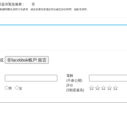
否提供緊急服務：
否
劉繼明醫生資料只作參考。就診前應先致電診所以確定診症時間、地點等資料。
 或
電郵
(不會公開)
評分
男
女
(5顆星最高)