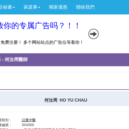
活秘書
家庭事
獨家優惠
聯絡我們
 - 何汝周醫師
何汝周 HO YU CHAU
冊類別：
註冊中醫
冊編號：
004069