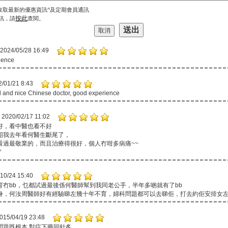
收取最新的優惠資訊^及定期會員通訊
按此
訊，請
查閱。
2024/05/28 16:49
ience
/01/21 8:43
l and nice Chinese doctor, good experience
2020/02/17 11:02
好，看中醫也看不好
紹我去年看何醫生斷尾了，
看過最敬業的，而且治療得很好，個人冇咁多病痛~~
'
10/24 15:40
育冇bb，乜都試過最後係何醫師幫到我同老公手，半年多啲就有了bb
身，何汝周醫師好有經驗睇左幾十年不育，婦科問題都可以去睇佢，打去約佢安排女
015/04/19 23:48
問題既根本 對症下藥同針炙