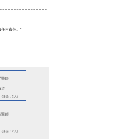
任何責任。*
昇醫師
角道
★
(評論：2人)
強醫師
★
(評論：2人)