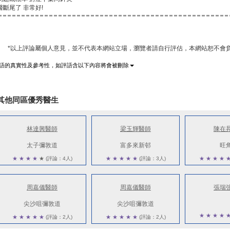
斷尾了 非常好!
*以上評論屬個人意見，並不代表本網站立場，瀏覽者請自行評估，本網站恕不會負
語的真實性及參考性，如評語含以下內容將會被刪除
其他同區優秀醫生
林達興醫師
梁玉輝醫師
陳在
太子彌敦道
富多來新邨
旺
★
★
★
★
★
(評論：4人)
★
★
★
★
★
(評論：3人)
★
★
★
★
周嘉儀醫師
周嘉儀醫師
張瑞
尖沙咀彌敦道
尖沙咀彌敦道
★
★
★
★
★
★
★
★
★
(評論：2人)
★
★
★
★
★
(評論：2人)