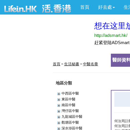
首頁
好去處
生
醫師資料
首頁
生活秘書
中醫名冊
>
>
地區分類
中西區中醫
東區中醫
南區中醫
灣仔區中醫
九龍城區中醫
何汝周註
觀塘區中醫
何汝周註
深水埗區中醫