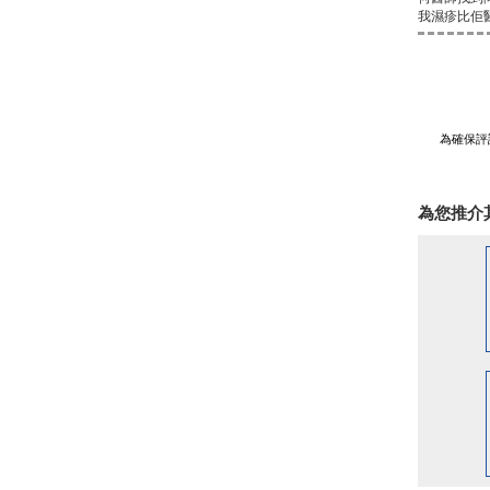
我濕疹比佢醫
為確保評
為您推介