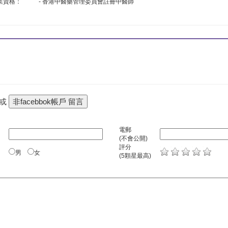
業資格：
- 香港中醫藥管理委員會註冊中醫師
 或
電郵
(不會公開)
評分
男
女
(5顆星最高)