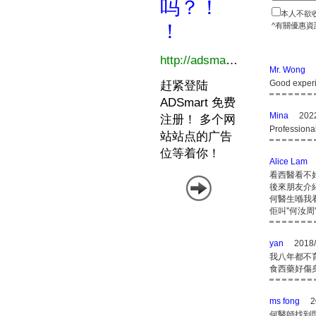
本人不欲
^有關優惠資
Mr. Wong
Good exper
Mina
2022
Professiona
Alice Lam
看西醫看不
後來朋友介
何醫生喺我
佢叫''何汝周'
yan
2018/
我八年都不
食西藥好傷
ms fong
2
何醫師找到